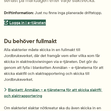
senast på måndagen efter varje slaktvecka.
Driftinformation:
 Just nu finns inga planerade driftstopp.
Extern länk.
Logga in i e-tjänsten
Du behöver fullmakt
Alla slakterier måste skicka in en fullmakt till 
Jordbruksverket, där det framgår vem eller vilka som får 
skicka in slakt­redovisningen via e-tjänsten. Det gör du 
genom att fylla i blanketten Anmälan – e-tjänsterna för att 
skicka slaktfil och slaktrapportering och skicka till 
Jordbruksverket.
Blankett: Anmälan – e‑tjänsterna för att skicka slaktfil 
och slaktrapportering
Om slakteriet slaktar nötkreatur ska du även skicka in en 