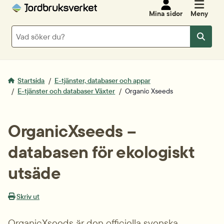
Mina sidor
Meny
Sök
Sök
Startsida
E-tjänster, databaser och appar
E-tjänster och databaser Växter
Organic Xseeds
OrganicXseeds – 
databasen för ekologiskt 
utsäde
Skriv ut
OrganicXseeds är den officiella svenska 