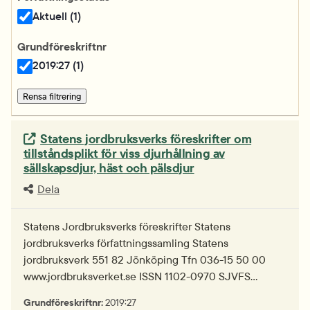
Aktuell (1)
Grundföreskriftnr
2019:27 (1)
Rensa filtrering
Extern länk.
Statens jordbruksverks föreskrifter om
tillståndsplikt för viss djurhållning av
sällskapsdjur, häst och pälsdjur
Dela
Statens Jordbruksverks föreskrifter Statens
jordbruksverks författningssamling Statens
jordbruksverk 551 82 Jönköping Tfn 036-15 50 00
www.jordbruksverket.se ISSN 1102-0970 SJVFS…
Grundföreskriftnr:
2019:27