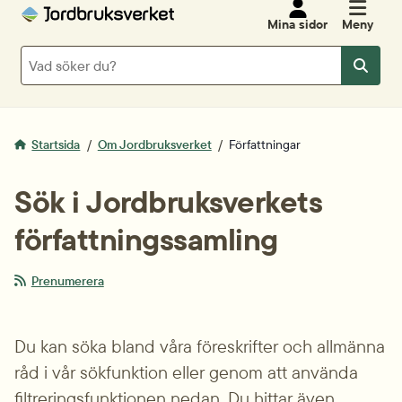
Mina sidor
Meny
Sök
Sök
Startsida
Om Jordbruksverket
Författningar
Sök i Jordbruksverkets 
författnings­samling
Prenumerera
Du kan söka bland våra föreskrifter och allmänna 
råd i vår sökfunktion eller genom att använda 
filtrerings­funktionen nedan. Du hittar även 