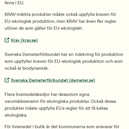
finns i EU.
KRAV-märkta produkter måste också uppfylla kraven för 
EU-ekologisk produktion, men KRAV har även fler regler 
utöver de som gäller för EU-ekologiskt.
Extern länk.
Krav (krav.se)
Svenska Demeter­förbundet har en märkning för produktion 
som uppfyller kraven för EU-ekologisk produktion och som 
också är biodynamisk.
Extern länk.
Svenska Demeter­förbundet (demeter.se)
Flera livsmedels­kedjor har dessutom egna 
varumärkesnamn för ekologiska produkter. Också dessa 
produkter måste uppfylla EU:s regler för att få kallas 
ekologiska.
För livsmedel i butik är det kommunerna som ansvarar för 