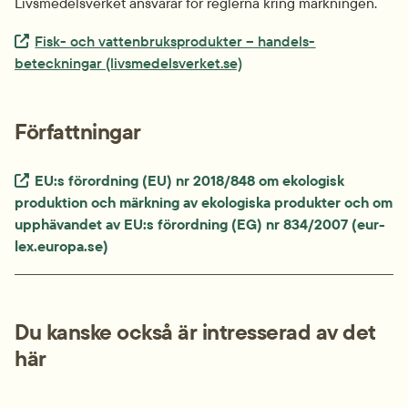
Livsmedelsverket ansvarar för reglerna kring märkningen.
Extern länk.
Fisk- och vattenbruks­produkter – handels­
beteckningar (livsmedelsverket.se)
Författningar
Extern länk.
EU:s förordning (EU) nr 2018/848 om ekologisk 
produktion och märkning av ekologiska produkter och om 
upphävandet av EU:s förordning (EG) nr 834/2007 (eur-
lex.europa.se)
Du kanske också är intresserad av det 
här