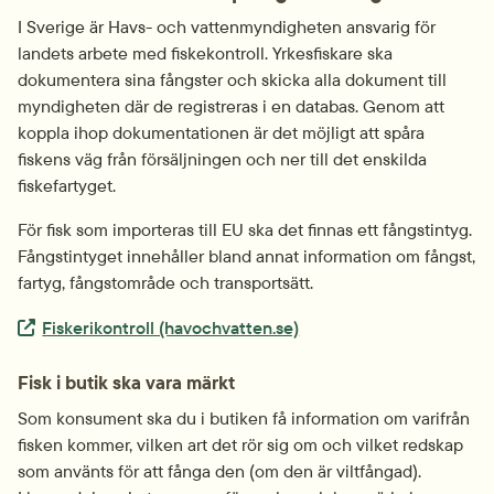
I Sverige är Havs- och vatten­myndigheten ansvarig för 
landets arbete med fiskekontroll. Yrkesfiskare ska 
dokumentera sina fångster och skicka alla dokument till 
myndigheten där de registreras i en databas. Genom att 
koppla ihop dokumentationen är det möjligt att spåra 
fiskens väg från försäljningen och ner till det enskilda 
fiskefartyget.
För fisk som importeras till EU ska det finnas ett fångstintyg. 
Fångstintyget innehåller bland annat information om fångst, 
fartyg, fångstområde och transportsätt.
Extern länk.
Fiskerikontroll (havochvatten.se)
Fisk i butik ska vara märkt
Som konsument ska du i butiken få information om varifrån 
fisken kommer, vilken art det rör sig om och vilket redskap 
som använts för att fånga den (om den är viltfångad). 