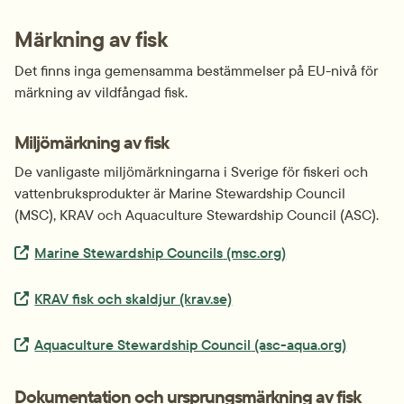
Märkning av fisk
Det finns inga gemensamma bestämmelser på EU-nivå för 
märkning av vildfångad fisk.
Miljömärkning av fisk
De vanligaste miljö­märkningarna i Sverige för fiskeri och 
vattenbruks­produkter är
 Marine Stewardship Council
(MSC), KRAV och 
Aquaculture Stewardship Council
 (ASC).
Extern länk.
Marine Stewardship Councils
 (msc.org)
Extern länk.
KRAV fisk och skaldjur (krav.se)
Extern länk.
Aquaculture Stewardship Council
 (asc-aqua.org)
Dokumentation och ursprungs­märkning av fisk