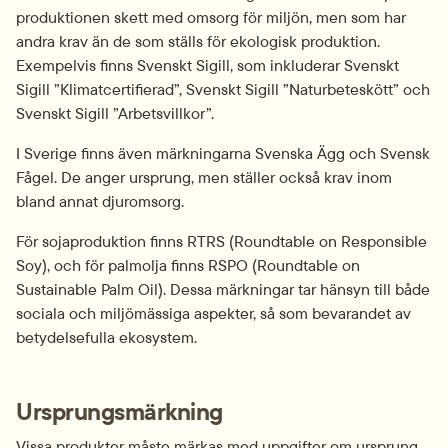
produktionen skett med omsorg för miljön, men som har 
andra krav än de som ställs för ekologisk produktion. 
Exempelvis finns Svenskt Sigill, som inkluderar Svenskt 
Sigill ”Klimatcertifierad”, Svenskt Sigill ”Naturbeteskött” och 
Svenskt Sigill ”Arbetsvillkor”.
I Sverige finns även märkningarna Svenska Ägg och Svensk 
Fågel. De anger ursprung, men ställer också krav inom 
bland annat djuromsorg.
För sojaproduktion finns RTRS (
Roundtable on Responsible 
Soy
), och för palmolja finns RSPO (
Roundtable on 
Sustainable Palm Oil
). Dessa märkningar tar hänsyn till både 
sociala och miljö­mässiga aspekter, så som bevarandet av 
betydelsefulla ekosystem.
Ursprungsmärkning
Vissa produkter måste märkas med uppgifter om ursprung. 