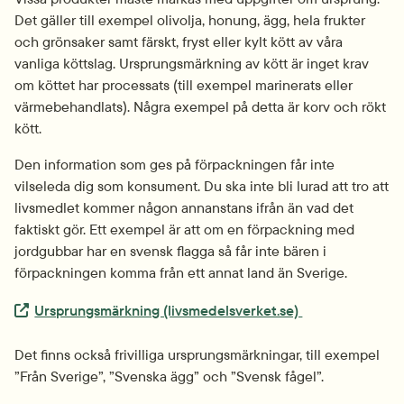
Det gäller till exempel olivolja, honung, ägg, hela frukter 
och grönsaker samt färskt, fryst eller kylt kött av våra 
vanliga köttslag. Ursprungs­märkning av kött är inget krav 
om köttet har processats (till exempel marinerats eller 
värme­behandlats). Några exempel på detta är korv och rökt 
kött.
Den information som ges på förpackningen får inte 
vilseleda dig som konsument. Du ska inte bli lurad att tro att 
livsmedlet kommer någon annanstans ifrån än vad det 
faktiskt gör. Ett exempel är att om en förpackning med 
jordgubbar har en svensk flagga så får inte bären i 
förpackningen komma från ett annat land än Sverige.
Extern länk.
Ursprungs­märkning (livsmedelsverket.se) 
Det finns också frivilliga ursprungs­märkningar, till exempel 
”Från Sverige”, ”Svenska ägg” och ”Svensk fågel”.