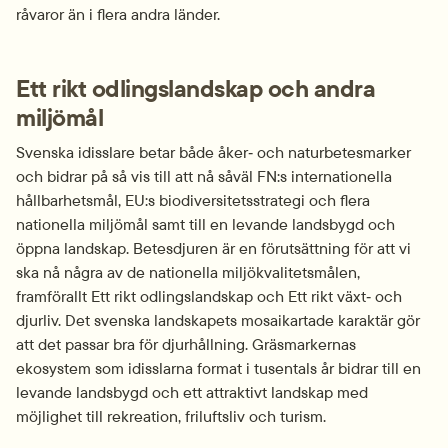
råvaror än i flera andra länder.
Ett rikt odlings­landskap och andra 
miljömål
Svenska idisslare betar både åker‑ och natur­betesmarker 
och bidrar på så vis till att nå såväl FN:s internationella 
hållbarhets­mål, EU:s biodiversitets­strategi och flera 
nationella miljömål samt till en levande landsbygd och 
öppna landskap. Betes­djuren är en förutsättning för att vi 
ska nå några av de nationella miljökvalitets­målen, 
framförallt Ett rikt odlingslandskap och Ett rikt växt‑ och 
djurliv. Det svenska landskapets mosaikartade karaktär gör 
att det passar bra för djur­hållning. Gräs­markernas 
ekosystem som idisslarna format i tusentals år bidrar till en 
levande landsbygd och ett attraktivt landskap med 
möjlighet till rekreation, friluftsliv och turism.