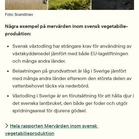
Foto: Scandinav
Några exempel på mervärden inom svensk vegetabilie­
produktion:
Svensk växtodling har strängare krav för användning av 
växtskydds­medel jämfört med både EU‑lagstiftningen 
och många andra länder.
Belastningen på grund­vattnet är låg i Sverige jämfört 
med många andra länder eftersom den största delen av 
vatten­behovet täcks via nederbörd.
Växtodling i Sverige är en förutsättning för att hålla djur i 
det svenska lantbruket, den både ger foder och utgör 
spridningsareal för djurens gödsel.
Hela rapporten Mervärden inom svensk 
vegetabilieproduktion