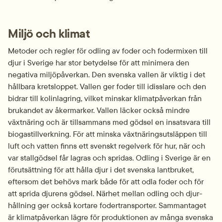
Miljö och klimat
Metoder och regler för odling av foder och fodermixen till 
djur i Sverige har stor betydelse för att minimera den 
negativa miljö­påverkan. Den svenska vallen är viktig i det 
hållbara kretsloppet. Vallen ger foder till idisslare och den 
bidrar till kol­inlagring, vilket minskar klimat­påverkan från 
brukandet av åkermarker. Vallen läcker också mindre 
växtnäring och är tillsammans med gödsel en insats­vara till 
biogas­tillverkning. För att minska växtnärings­utsläppen till 
luft och vatten finns ett svenskt regelverk för hur, när och 
var stall­gödsel får lagras och spridas. Odling i Sverige är en 
förutsättning för att hålla djur i det svenska lantbruket, 
eftersom det behövs mark både för att odla foder och för 
att sprida djurens gödsel. Närhet mellan odling och djur­
hållning ger också kortare foder­transporter. Sammantaget 
är klimat­påverkan lägre för produktionen av många svenska 