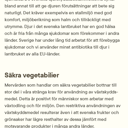
bland annat till att ge djuren förutsättningar att bete sig 
naturligt. Det kräver exempelvis en stallmiljö med god 
komfort, miljö­berikning som halm och tillräckligt med 
utrymme. Djur i det svenska lantbruket har en god hälsa 
och är fria från många sjukdomar som förekommer i andra 
länder. Sverige har under lång tid arbetat för att förebygga 
sjukdomar och vi använder minst antibiotika till djur i 
lantbruket av alla EU‑länder.
Säkra vegetabilier
Mervärden som handlar om säkra vegetabilier bottnar till 
stor del i våra stränga krav för användning av växtskydds­
medel. Detta är positivt för människor som arbetar med 
växt­odling och för miljön. Den restriktiva användningen av 
växtskydds­medel resulterar även i att svenska frukter och 
grönsaker har lägre resthalter av dessa jämfört med 
motsvarande produkter i många andra länder.