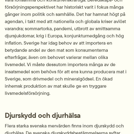
försörjnings­perspektivet har historiskt varit i fokus många 
gånger inom politik och samhälle. Det har hamnat högt på 
agendan, i takt med att nationella och globala kriser avlöst 
varandra; sommar­torka, pandemi, utbrott av smitt­samma 
djur­sjukdomar, krig i Europa, konjunktur­nedgång och hög 
inflation. Sverige har idag behov av att importera en 
betydande andel av den mat som konsumenterna 
efterfrågar, även om behovet varierar mellan olika 
livsmedel. Vi måste dessutom importera många av de 
insatsmedel som behövs för att ens kunna producera mat i 
Sverige, som drivmedel och mineralgödsel. En ökad 
inhemsk produktion av mat skulle ge en tryggare 
livsmedels­försörjning.
Djurskydd och djurhälsa 
Flera starka svenska mervärden finns inom djurskydd och 
djurhälsa. De svenska djurskydds­bestämmelserna syftar 