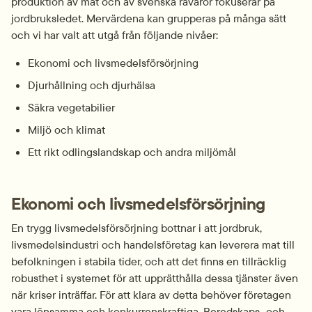
produktion av mat och av svenska råvaror fokuserar på 
jordbruksledet. Mervärdena kan grupperas på många sätt 
och vi har valt att utgå från följande nivåer:
Ekonomi och livsmedels­försörjning
Djurhållning och djurhälsa
Säkra vegetabilier
Miljö och klimat
Ett rikt odlings­landskap och andra miljömål
Ekonomi och livsmedels­försörjning
En trygg livsmedels­försörjning bottnar i att jordbruk, 
livsmedels­industri och handelsföretag kan leverera mat till 
befolkningen i stabila tider, och att det finns en tillräcklig 
robusthet i systemet för att upprätthålla dessa tjänster även 
när kriser inträffar. För att klara av detta behöver företagen 
vara lönsamma och konkurrens­kraftiga. Beredskaps‑ och 