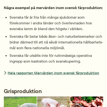
Några exempel på mervärden inom svensk får­produktion:
Svenska får är fria från många sjukdomar som 
förekommer i andra länder och över­levnaden hos 
svenska lamm är bland den högsta i världen.
Svenska får betar både åker‑ och natur­betesmarker och 
bidrar därmed till att nå såväl internationella hållbarhets­
mål som flera nationella miljömål.
Svenska får utsätts inte för rutin­mässiga operativa 
ingrepp som kastration och svans­kupering.
Hela rapporten Mervärden inom svensk fårproduktion
Grisproduktion