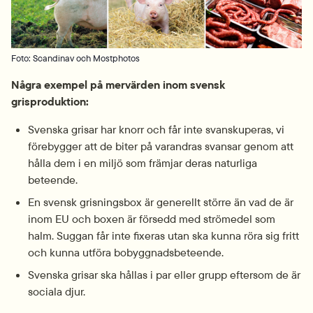
Foto: Scandinav och Mostphotos
Några exempel på mervärden inom svensk 
grisproduktion:
Svenska grisar har knorr och får inte svans­kuperas, vi 
förebygger att de biter på varandras svansar genom att 
hålla dem i en miljö som främjar deras naturliga 
beteende.
En svensk grisnings­box är generellt större än vad de är 
inom EU och boxen är försedd med strö­medel som 
halm. Suggan får inte fixeras utan ska kunna röra sig fritt 
och kunna utföra bobyggnads­beteende.
Svenska grisar ska hållas i par eller grupp eftersom de är 
sociala djur.