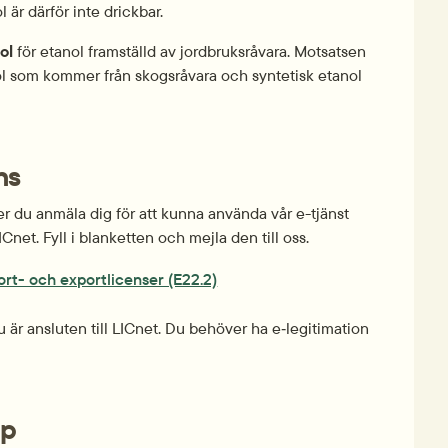
 är därför inte drickbar.
ol
 för etanol framställd av jordbruksråvara. Motsatsen 
l som kommer från skogsråvara och syntetisk etanol 
ns
 du anmäla dig för att kunna använda vår e-tjänst 
Cnet. Fyll i blanketten och mejla den till oss.
ort- och exportlicenser (E22.2)
u är ansluten till LICnet. Du behöver ha e‑legitimation 
pp