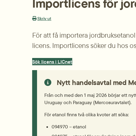
Importlicens för jo
Skriv ut
För att få importera jordbruksetano
licens. Importlicens söker du hos o
Sök licens i LICnet
Nytt handelsavtal med M
Från och med den 1 maj 2026 börjar ett nytt 
Uruguay och Paraguay (Mercosuravtalet).
För etanol finns två olika kvoter att söka:
094970 – etanol