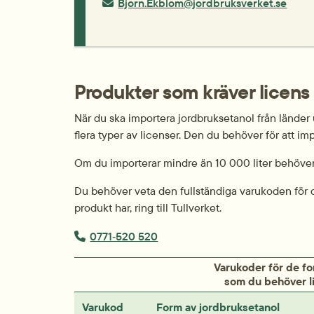
E-post:
Bjorn.Ekblom@jordbruksverket.se
Produkter som kräver licens
När du ska importera jordbruksetanol från länder 
flera typer av licenser. Den du behöver för att im
Om du importerar mindre än 10 000 liter behöver
Du behöver veta den fullständiga varukoden för d
produkt har, ring till Tullverket.
Telefonnummer:
0771‑520 520
Varukoder för de fo
som du behöver li
Varukod
Form av jordbruksetanol