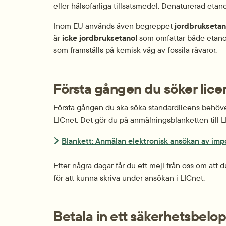
eller hälsofarliga tillsatsmedel. Denaturerad etanol
Inom EU används även begreppet 
jordbruksetan
är 
icke jordbruksetanol
 som omfattar både etano
som framställs på kemisk väg av fossila råvaror.
Första gången du söker lice
Första gången du ska söka standardlicens behöver
LICnet. Det gör du på anmälningsblanketten till LI
Blankett: Anmälan elektronisk ansökan av imp
Efter några dagar får du ett mejl från oss om att d
för att kunna skriva under ansökan i LICnet.
Betala in ett säkerhets­belo