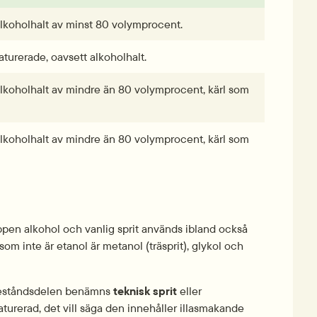
lkoholhalt av minst 80 volymprocent.
aturerade, oavsett alkoholhalt.
koholhalt av mindre än 80 volymprocent, kärl som 
koholhalt av mindre än 80 volymprocent, kärl som 
pen alkohol och vanlig sprit används ibland också 
m inte är etanol är metanol (träsprit), glykol och 
beståndsdelen benämns 
teknisk sprit
 eller 
aturerad, det vill säga den innehåller illasmakande 