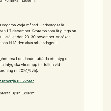
n kemiska industrin.
u dagarna varje månad. Undantaget är 
n 1-7 december. Kvoterna som är giltiga att 
u i stället den 23–30 november. Ansökan 
an kl 13 den sista arbetsdagen i 
heterna i det landet utfärda ett intyg om 
ta intyg ska visas upp för tullen vid 
örordning nr 2026/996).
pdf, 517.5 kB.
 utnyttja tullkvoter
ntakta Björn Ekblom: