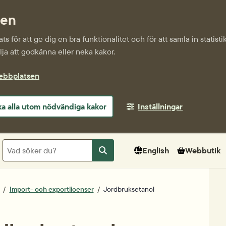
sen
s för att ge dig en bra funktionalitet och för att samla in statis
ja att godkänna eller neka kakor.
webbplatsen
a alla utom nödvändiga kakor
Inställningar
Sök
English
Webbutik
Sök
Import- och exportlicenser
Jordbruksetanol