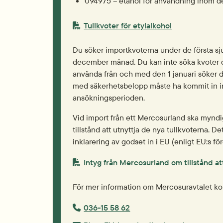
094975 – etanol för användning inom de
PDF-fil.
pdf, 154.5 kB.
Tullkvoter för etylalkohol
Du söker importkvoterna under de första sj
december månad. Du kan inte söka kvoter de
använda från och med den 1 januari söker d
med säkerhetsbelopp måste ha kommit in inn
ansökningsperioden.
Vid import från ett Mercosurland ska myndig
tillstånd att utnyttja de nya tullkvoterna. Det
inklarering av godset in i EU (enligt EU:s f
PDF-fil.
Intyg från Mercosurland om tillstånd att
För mer information om Mercosuravtalet ko
Telefonnummer:
036-15 58 62