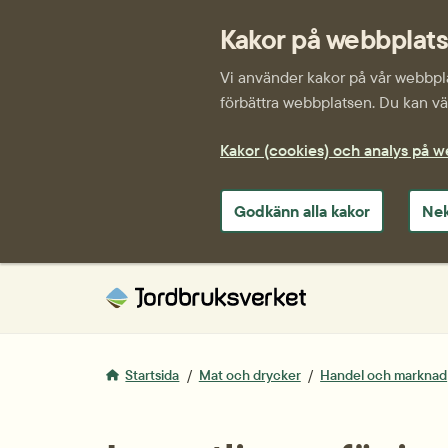
Kakor på webbplat
Vi använder kakor på vår webbplat
förbättra webbplatsen. Du kan väl
Kakor (cookies) och analys på 
Godkänn alla kakor
Nek
Startsida
Mat och drycker
Handel och marknad