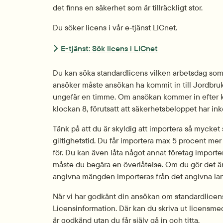
det finns en säkerhet som är tillräckligt stor.
Du söker licens i vår e‑tjänst LICnet.
E-tjänst: Sök licens i LICnet
Du kan söka standardlicens vilken arbetsdag som 
ansöker måste ansökan ha kommit in till Jordbruks
ungefär en timme. Om ansökan kommer in efter kl
klockan 8, förutsatt att säkerhets­beloppet har inko
Tänk på att du är skyldig att importera så mycket
giltighetstid. Du får importera max 5 procent me
för. Du kan även låta något annat företag importer
måste du begära en överlåtelse. Om du gör det är d
angivna mängden importeras från det angivna lan
När vi har godkänt din ansökan om standardlicens 
Licensinformation. Där kan du skriva ut licens­m
är godkänd utan du får själv gå in och titta.