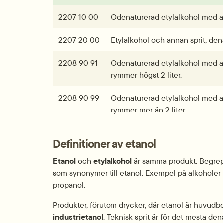
2207 10 00
Odenaturerad etylalkohol med a
2207 20 00
Etylalkohol och annan sprit, den
2208 90 91
Odenaturerad etylalkohol med al
rymmer högst 2 liter.
2208 90 99
Odenaturerad etylalkohol med al
rymmer mer än 2 liter.
Definitioner av etanol
Etanol
 och 
etylalkohol
 är samma produkt. Begrep
som synonymer till etanol. Exempel på alkoholer so
propanol.
Produkter, förutom drycker, där etanol är huvud
industrietanol
. Teknisk sprit är för det mesta den