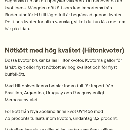
begränsad tid om du uppfyller villkoren. Du behöver då en 
kvotlicens. Mängden nötkött som kan importeras från 
länder utanför EU till lägre tull är begränsad genom kvoter. 
Det finns kvoter för olika varuslag, vilket du kan läsa mer om 
här på sidan.
Nötkött med hög kvalitet (Hiltonkvoter)
Dessa kvoter brukar kallas Hiltonkvoter. Kvoterna gäller för 
färskt, kylt eller fryst nötkött av hög kvalitet och för fryst 
buffelkött.
Med Hiltonkvotlicens betalar ingen tull för import från 
Brasilien, Argentina, Uruguay och Paraguay enligt 
Mercosuravtalet.
För kött från Nya Zeeland finns kvot 094456 med 
7,5 procents tullsats inom kvoten, undantag 3,2 procent.
I tabellen kan du se vilka olika kvoter som finns, vilket 