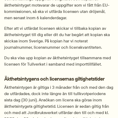
äkthetsintyget motsvarar de uppgifter som vi fått från EU-
kommissionen, så ska vi utfärda licensen utan dröjsmål, 
men senast inom 6 kalenderdagar.
Efter att vi utfärdat licensen skickar vi tillbaka kopian av 
äkthetsintyget till dig eller dit du har begärt att kopian ska 
skickas inom Sverige. På kopian har vi noterat 
journalnummer, licensnummer och licenskvantiteten.
Du ska visa upp kopian av äkthetsintyget tillsammans med 
licensen för Tullverket i samband med importtillfället.
Äkthetsintygens och licensernas giltighetstider
Äkthetsintygen är giltiga i 3 månader från och med den dag 
de utfärdades, dock inte längre än till tullkvotperiodens 
sista dag (30 juni). Ansökan om licens ska göras inom 
äkthetsintygets giltighetstid. Licensen är sedan giltig från 
och med att Jordbruksverket utfärdar den till och med kl. 