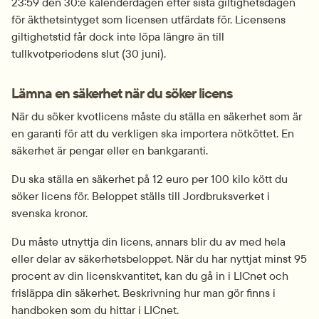
23:59 den 30:e kalenderdagen efter sista giltighetsdagen 
för äkthetsintyget som licensen utfärdats för. Licensens 
giltighetstid får dock inte löpa längre än till 
tullkvotperiodens slut (30 juni).
Lämna en säkerhet när du söker licens
När du söker kvotlicens måste du ställa en säkerhet som är 
en garanti för att du verkligen ska importera nötköttet. En 
säkerhet är pengar eller en bankgaranti.
Du ska ställa en säkerhet på 12 euro per 100 kilo kött du 
söker licens för. Beloppet ställs till Jordbruksverket i 
svenska kronor.
Du måste utnyttja din licens, annars blir du av med hela 
eller delar av säkerhetsbeloppet. När du har nyttjat minst 95 
procent av din licenskvantitet, kan du gå in i LICnet och 
frisläppa din säkerhet. Beskrivning hur man gör finns i 
handboken som du hittar i LICnet.