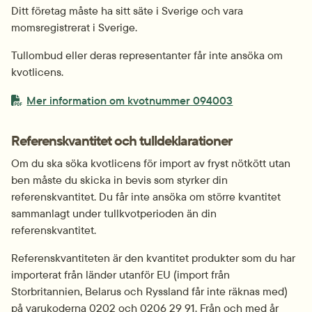
Ditt företag måste ha sitt säte i Sverige och vara 
momsregistrerat i Sverige.
Tullombud eller deras representanter får inte ansöka om 
kvotlicens.
PDF-fil.
pdf, 65 kB.
Mer information om kvotnummer 094003
Referenskvantitet och tulldeklarationer
Om du ska söka kvotlicens för import av fryst nötkött utan 
ben måste du skicka in bevis som styrker din 
referenskvantitet. Du får inte ansöka om större kvantitet 
sammanlagt under tullkvotperioden än din 
referenskvantitet.
Referenskvantiteten är den kvantitet produkter som du har 
importerat från länder utanför EU (import från 
Storbritannien, Belarus och Ryssland får inte räknas med) 
på varukoderna 0202 och 0206 29 91. Från och med år 