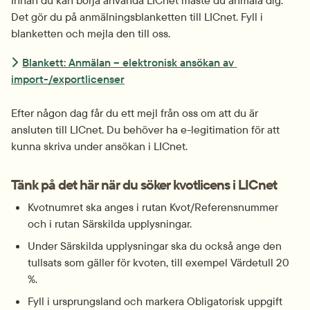
Innan du kan börja använda LICnet måste du anmäla dig. 
Det gör du på anmälningsblanketten till LICnet. Fyll i 
blanketten och mejla den till oss.
Blankett: Anmälan – elektronisk ansökan av 
import-/exportlicenser
Efter någon dag får du ett mejl från oss om att du är 
ansluten till LICnet. Du behöver ha e-legitimation för att 
kunna skriva under ansökan i LICnet.
Tänk på det här när du söker kvotlicens i LICnet
Kvotnumret ska anges i rutan Kvot/Referensnummer 
och i rutan Särskilda upplysningar.
Under Särskilda upplysningar ska du också ange den 
tullsats som gäller för kvoten, till exempel Värdetull 20 
%.
Fyll i ursprungsland och markera Obligatorisk uppgift 