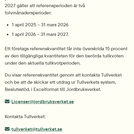
2027 gäller att referensperioden är två 
tolvmånadersperioder:
1 april 2025 – 31 mars 2026
1 april 2026 – 31 mars 2027.
Ett företags referenskvantitet får inte överskrida 15 procent 
av den tillgängliga kvantiteten för den berörda tullkvoten 
under den aktuella tullkvotperioden.
Du visar referenskvantitet genom att kontakta Tullverket 
och be att de skickar ett utdrag ur Tullverkets system, 
Beslutsstöd, i Excelformat till Jordbruksverket.
E-post:
Licenser@jordbruksverket.se
Kontakta Tullverket:
E-post:
tullverket@tullverket.se