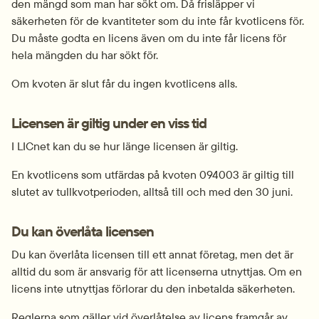
den mängd som man har sökt om. Då frisläpper vi 
säkerheten för de kvantiteter som du inte får kvotlicens för. 
Du måste godta en licens även om du inte får licens för 
hela mängden du har sökt för.
Om kvoten är slut får du ingen kvotlicens alls.
Licensen är giltig under en viss tid
I LICnet kan du se hur länge licensen är giltig.
En kvotlicens som utfärdas på kvoten 094003 är giltig till 
slutet av tullkvotperioden, alltså till och med den 30 juni.
Du kan överlåta licensen
Du kan överlåta licensen till ett annat företag, men det är 
alltid du som är ansvarig för att licenserna utnyttjas. Om en 
licens inte utnyttjas förlorar du den inbetalda säkerheten.
Reglerna som gäller vid överlåtelse av licens framgår av 