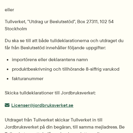
eller
Tullverket, ”Utdrag ur Beslutsstöd”, Box 27311, 102 54 
Stockholm
Du ska se till att både tulldeklarationerna och utdraget du 
får från Beslutsstöd innehåller följande uppgifter:
importörens eller deklarantens namn
produktbeskrivning och tillhörande 8-siffrig varukod
fakturanummer
Skicka tulldeklarationer till Jordbruksverket:
E-post:
Licenser@jordbruksverket.se
Utdraget från Tullverket skickar Tullverket in till 
Jordbruksverket på din begäran, till samma mejl­adress. Be 