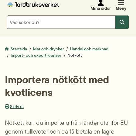
Mina sidor
Meny
Sök
Sök
Startsida
Mat och drycker
Handel och marknad
Import- och exportlicenser
Nötkött
Importera nötkött med 
kvotlicens
Skriv ut
Nötkött kan du importera från länder utanför EU 
genom tullkvoter och då få betala en lägre 