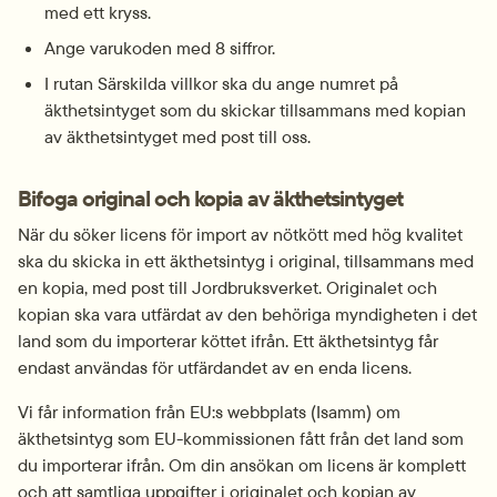
med ett kryss.
Ange varukoden med 8 siffror.
I rutan Särskilda villkor ska du ange numret på 
äkthetsintyget som du skickar tillsammans med kopian 
av äkthetsintyget med post till oss.
Bifoga original och kopia av äkthetsintyget
När du söker licens för import av nötkött med hög kvalitet 
ska du skicka in ett äkthetsintyg i original, tillsammans med 
en kopia, med post till Jordbruksverket. Originalet och 
kopian ska vara utfärdat av den behöriga myndigheten i det 
land som du importerar köttet ifrån. Ett äkthetsintyg får 
endast användas för utfärdandet av en enda licens.
Vi får information från EU:s webbplats (Isamm) om 
äkthetsintyg som EU-kommissionen fått från det land som 
du importerar ifrån. Om din ansökan om licens är komplett 
och att samtliga uppgifter i originalet och kopian av 