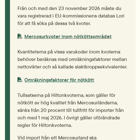
Från och med den 23 november 2026 måste du 
vara registrerad i EU-kommissionens databas Lori 
för att få söka på dessa två kvoter.
PDF-fil.
pdf, 148.7 kB.
Mercosurkvoter inom nötköttsområdet
Kvantiteterna på vissa varukoder inom kvoterna 
behöver beräknas med omräknings­faktorer mellan 
nettovikter och så kallade slaktkropps­ekvivalenter.
PDF-fil.
pdf, 114.2 kB.
Omräkningsfaktorer för nötkött
Tullsatserna på
Hiltonkvoterna,
som gäller för 
nötkött av hög kvalitet från Mercosur­länderna, 
sänks från 20 procent till tullfritt för importer från 
och med 1 maj 2026. I övrigt gäller oförändrade 
regler för Hiltonkvoterna.
Vid import från ett Mercosurland ska 