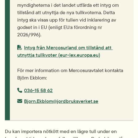
myndigheterna i det landet utfärda ett intyg om 
tillstånd att utnyttja de nya tullkvoterna. Detta 
intyg ska visas upp för tullen vid inklarering av 
godset in i EU (enligt EU:s förordning nr 
2026/996).
PDF-fil.
Intyg från Mercosurland om tillstånd att 
pdf, 517.5 kB.
utnyttja tullkvoter (eur-lex.europa.eu)
För mer information om Mercosuravtalet kontakta 
Björn Ekblom:
Telefonnummer:
036-15 58 62
E-post:
Bjorn.Ekblom@jordbruksverket.se
Du kan importera nötkött med en lägre tull under en 