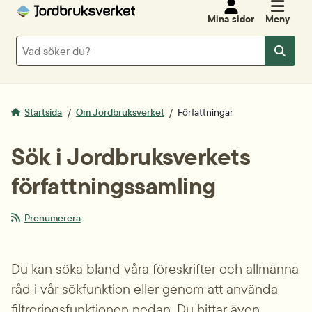
Mina sidor
Meny
Sök
Sök
Startsida
Om Jordbruksverket
Författningar
Sök i Jordbruksverkets 
författnings­samling
Prenumerera
Du kan söka bland våra föreskrifter och allmänna 
råd i vår sökfunktion eller genom att använda 
filtrerings­funktionen nedan. Du hittar även 