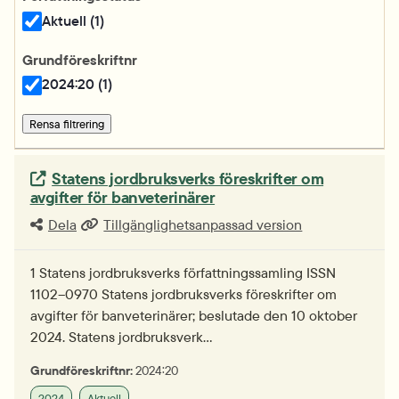
Aktuell (1)
Grundföreskriftnr
2024:20 (1)
Rensa filtrering
Extern länk.
Statens jordbruksverks föreskrifter om
avgifter för banveterinärer
Dela
Tillgänglighetsanpassad version
1 Statens jordbruksverks författningssamling ISSN
1102–0970 Statens jordbruksverks föreskrifter om
avgifter för banveterinärer; beslutade den 10 oktober
2024. Statens jordbruksverk…
Grundföreskriftnr:
2024:20
2024
Aktuell