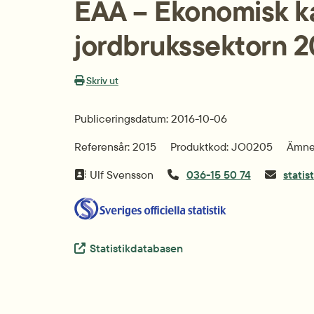
EAA – Ekonomisk kal
jordbrukssektorn 
Skriv ut
Publiceringsdatum: 2016-10-06
Referensår: 2015
Produktkod: JO0205
Ämne
Ulf Svensson
036-15 50 74
statis
Extern länk.
Statistikdatabasen