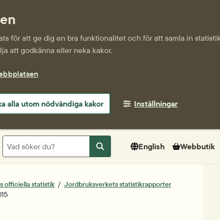
sen
s för att ge dig en bra funktionalitet och för att samla in statis
ja att godkänna eller neka kakor.
webbplatsen
a alla utom nödvändiga kakor
Inställningar
Sök
English
Webbutik
Sök
officiella statistik
Jordbruksverkets statistikrapporter
015