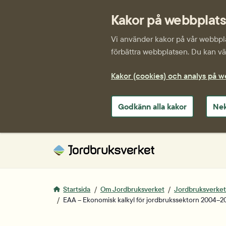
Kakor på webbplat
Vi använder kakor på vår webbplat
förbättra webbplatsen. Du kan väl
Kakor (cookies) och analys på 
Godkänn alla kakor
Nek
Startsida
Om Jordbruksverket
Jordbruksverkets 
EAA – Ekonomisk kalkyl för jordbrukssektorn 2004–2