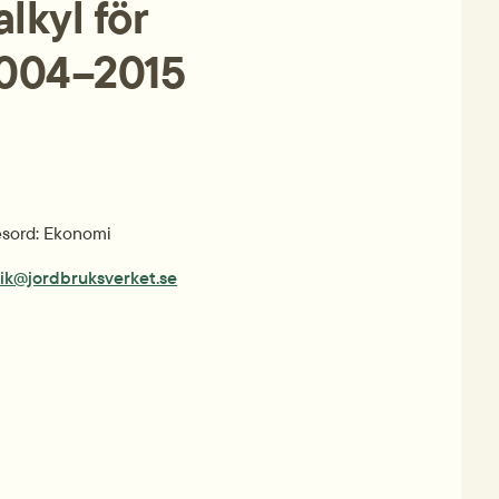
kyl för 
2004–2015
sord: Ekonomi
tik@jordbruksverket.se