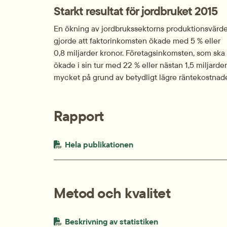
Starkt resultat för jordbruket 2015
En ökning av jordbrukssektorns produktionsvärde 
gjorde att faktorinkomsten ökade med 5 % eller
0,8 miljarder kronor. Företagsinkomsten, som ska 
ökade i sin tur med 22 % eller nästan 1,5 miljarde
mycket på grund av betydligt lägre räntekostnad
Rapport
PDF-fil.
pdf, 707.8 kB.
Hela publikationen
Metod och kvalitet
PDF-fil.
pdf, 203.9 kB.
Beskrivning av statistiken