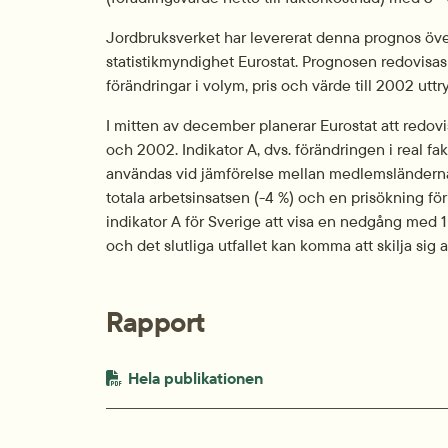
Jordbruksverket har levererat denna prognos över
statistikmyndighet Eurostat. Prognosen redovisas 
förändringar i volym, pris och värde till 2002 utt
I mitten av december planerar Eurostat att redo
och 2002. Indikator A, dvs. förändringen i real fa
användas vid jämförelse mellan medlemsländerna
totala arbetsinsatsen (-4 %) och en prisökning f
indikator A för Sverige att visa en nedgång med 1
och det slutliga utfallet kan komma att skilja sig a
Rapport
PDF-fil.
pdf, 95 kB.
Hela publikationen