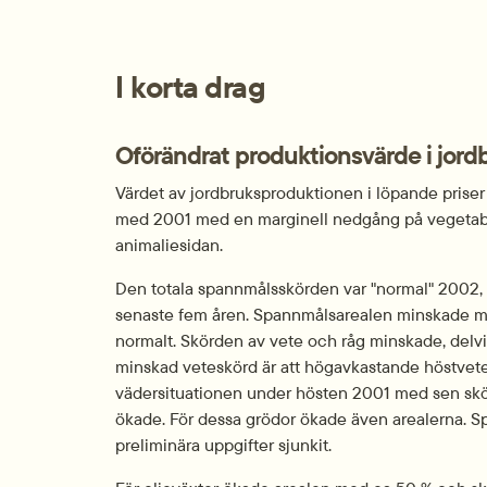
I korta drag
Oförändrat produktionsvärde i jord
Värdet av jordbruksproduktionen i löpande priser b
med 2001 med en marginell nedgång på vegetabil
animaliesidan.
Den totala spannmålsskörden var "normal" 2002, d
senaste fem åren. Spannmålsarealen minskade med
normalt. Skörden av vete och råg minskade, delvi
minskad veteskörd är att högavkastande höstvete t
vädersituationen under hösten 2001 med sen skö
ökade. För dessa grödor ökade även arealerna. Sp
preliminära uppgifter sjunkit.