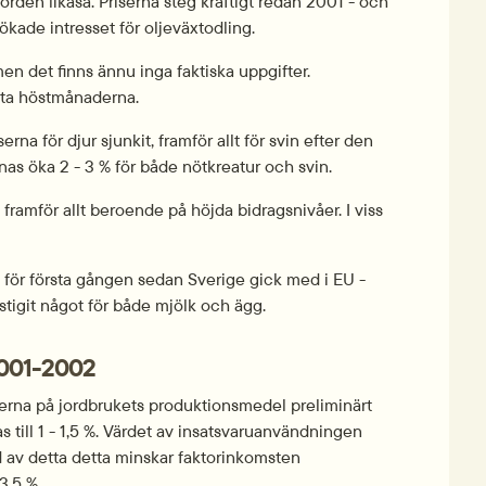
den likaså. Priserna steg kraftigt redan 2001 - och 
 ökade intresset för oljeväxtodling.
 det finns ännu inga faktiska uppgifter. 
rsta höstmånaderna.
rna för djur sjunkit, framför allt för svin efter den 
nas öka 2 - 3 % för både nötkreatur och svin.
 framför allt beroende på höjda bidragsnivåer. I viss 
 för första gången sedan Sverige gick med i EU - 
stigit något för både mjölk och ägg.
2001-2002
iserna på jordbrukets produktionsmedel preliminärt 
ill 1 - 1,5 %. Värdet av insatsvaruanvändningen 
d av detta detta minskar faktorinkomsten 
3,5 %.