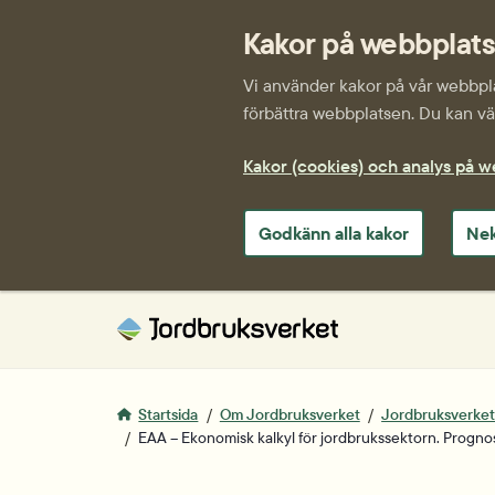
Kakor på webbplat
Vi använder kakor på vår webbplat
förbättra webbplatsen. Du kan väl
Kakor (cookies) och analys på 
Godkänn alla kakor
Nek
Startsida
Om Jordbruksverket
Jordbruksverkets 
EAA – Ekonomisk kalkyl för jordbrukssektorn. Progno