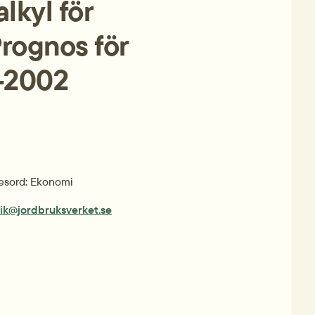
kyl för 
rognos för 
–2002
sord: Ekonomi
tik@jordbruksverket.se