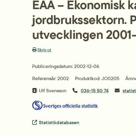
EAA – Ekonomisk kal
jordbrukssektorn. P
utvecklingen 2001
Skriv ut
Publiceringsdatum: 2002-12-06
Referensår: 2002
Produktkod: JO0205
Ämne
Ulf Svensson
036-15 50 74
statis
Extern länk.
Statistikdatabasen