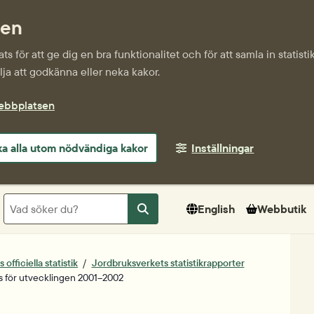
sen
s för att ge dig en bra funktionalitet och för att samla in statis
ja att godkänna eller neka kakor.
webbplatsen
a alla utom nödvändiga kakor
Inställningar
Sök
English
Webbutik
Sök
officiella statistik
Jordbruksverkets statistikrapporter
s för utvecklingen 2001–2002