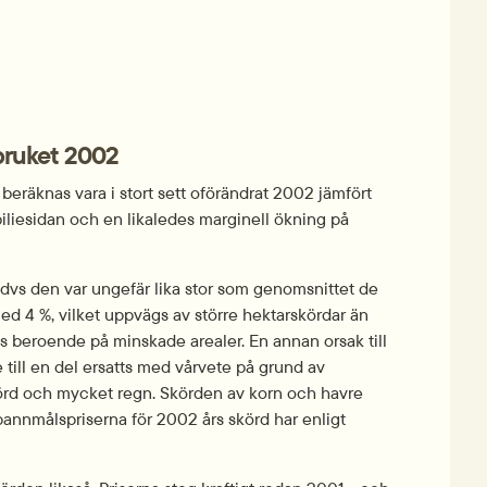
bruket 2002
eräknas vara i stort sett oförändrat 2002 jämfört 
iesidan och en likaledes marginell ökning på 
vs den var ungefär lika stor som genomsnittet de 
 4 %, vilket uppvägs av större hektarskördar än 
s beroende på minskade arealer. En annan orsak till 
ill en del ersatts med vårvete på grund av 
rd och mycket regn. Skörden av korn och havre 
annmålspriserna för 2002 års skörd har enligt 