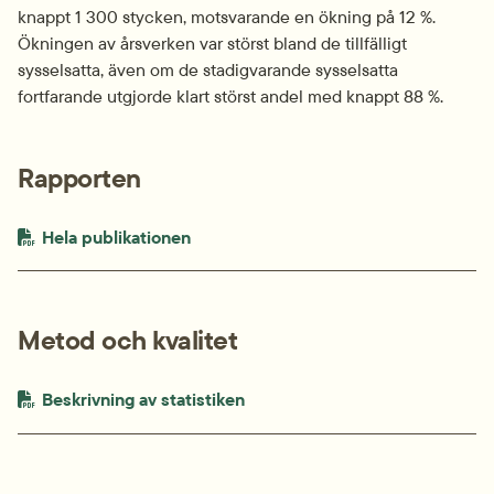
knappt 1 300 stycken, motsvarande en ökning på 12 %. 
Ökningen av årsverken var störst bland de tillfälligt 
sysselsatta, även om de stadigvarande sysselsatta 
fortfarande utgjorde klart störst andel med knappt 88 %.
Rapporten
PDF-fil.
pdf, 921.1 kB.
Hela publikationen
Metod och kvalitet
PDF-fil.
pdf, 162.4 kB.
Beskrivning av statistiken