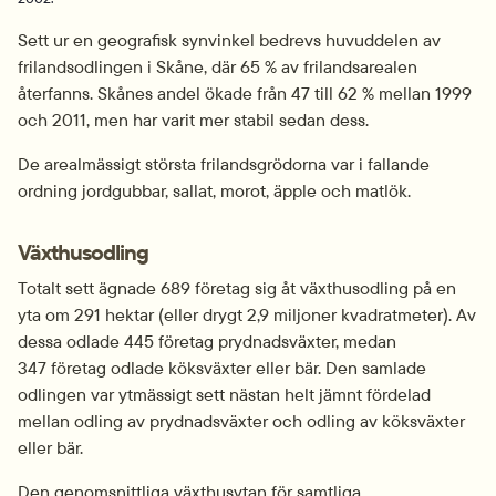
Sett ur en geografisk synvinkel bedrevs huvuddelen av 
frilandsodlingen i Skåne, där 65 % av frilandsarealen 
återfanns. Skånes andel ökade från 47 till 62 % mellan 1999 
och 2011, men har varit mer stabil sedan dess.
De arealmässigt största frilandsgrödorna var i fallande 
ordning jordgubbar, sallat, morot, äpple och matlök.
Växthusodling
Totalt sett ägnade 689 företag sig åt växthusodling på en 
yta om 291 hektar (eller drygt 2,9 miljoner kvadratmeter). Av 
dessa odlade 445 företag prydnadsväxter, medan 
347 företag odlade köksväxter eller bär. Den samlade 
odlingen var ytmässigt sett nästan helt jämnt fördelad 
mellan odling av prydnadsväxter och odling av köksväxter 
eller bär. 
Den genomsnittliga växthusytan för samtliga 