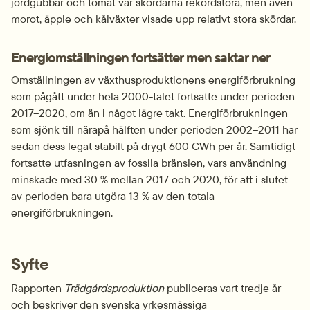
jordgubbar och tomat var skördarna rekordstora, men även 
morot, äpple och kålväxter visade upp relativt stora skördar.
Energiomställningen fortsätter men saktar ner
Omställningen av växthusproduktionens energiförbrukning 
som pågått under hela 2000-talet fortsatte under perioden 
2017–2020, om än i något lägre takt. Energi­förbrukningen 
som sjönk till närapå hälften under perioden 2002–2011 har 
sedan dess legat stabilt på drygt 600 GWh per år. Samtidigt 
fortsatte utfasningen av fossila bränslen, vars användning 
minskade med 30 % mellan 2017 och 2020, för att i slutet 
av perioden bara utgöra 13 % av den totala 
energiförbrukningen.
Syfte
Rapporten 
Trädgårdsproduktion
 publiceras vart tredje år 
och beskriver den svenska yrkesmässiga 