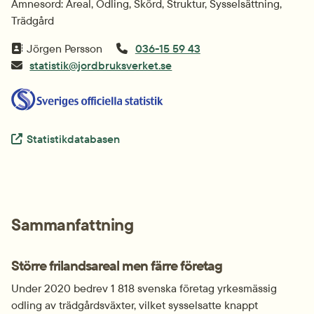
Ämnesord: Areal, Odling, Skörd, Struktur, Sysselsättning,
Trädgård
Jörgen Persson
036-15 59 43
statistik@jordbruksverket.se
Extern länk.
Statistikdatabasen
Sammanfattning
Större frilandsareal men färre företag
Under 2020 bedrev 1 818 svenska företag yrkesmässig 
odling av trädgårdsväxter, vilket sysselsatte knappt 