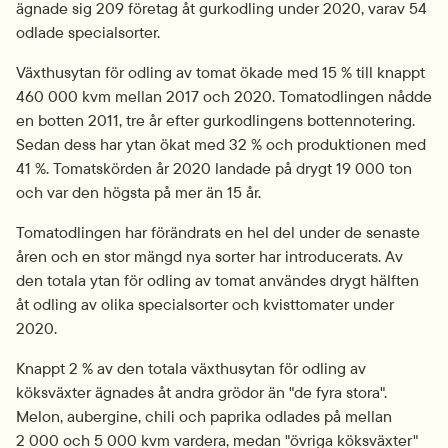
ägnade sig 209 företag åt gurkodling under 2020, varav 54 
odlade specialsorter.
Växthusytan för odling av tomat ökade med 15 % till knappt 
460 000 kvm mellan 2017 och 2020. Tomatodlingen nådde 
en botten 2011, tre år efter gurkodlingens bottennotering. 
Sedan dess har ytan ökat med 32 % och produktionen med 
41 %. Tomatskörden år 2020 landade på drygt 19 000 ton 
och var den högsta på mer än 15 år.
Tomatodlingen har förändrats en hel del under de senaste 
åren och en stor mängd nya sorter har introducerats. Av 
den totala ytan för odling av tomat användes drygt hälften 
åt odling av olika specialsorter och kvisttomater under 
2020.
Knappt 2 % av den totala växthusytan för odling av 
köksväxter ägnades åt andra grödor än "de fyra stora". 
Melon, aubergine, chili och paprika odlades på mellan 
2 000 och 5 000 kvm vardera, medan "övriga köksväxter" 