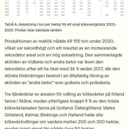
Tablå A. Avkastning i ton per hektar för ett urval köksväxtgrödor 2002-
2020. Prickar visar saknade värden.
Produktionen av matlök nådde 69 155 ton under 2020, 
vilket var rekordhögt och ett resultat av en motsvarande 
rekordstor areal och en hög avkastning. Den sammanlagda 
skörden av rödbeta och andra betor var även den 
rekordstor, efter att ha ökat med 36 % sedan 2017, där den 
största förändringen bestod i en åttafaldig ökning av 
skörden av "andra betor" som gulbeta och polkabeta.
Tre fjärdedelar av arealen för odling av köksväxter på friland 
fanns i Skåne, medan ytterligare knappt 9 % av den totala 
köksväxtarealen fanns på Gotland. Östergötland, Västra 
Götaland, Kalmar, Blekinge och Halland hade alla 
köksväxtodlingar om vardera mellan 200 och 300 hektar, 
medan inget annat län nådde över 50 hektar.