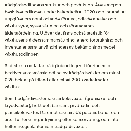
trädgårdsodlingens struktur och produktion. Årets rapport 
beskriver odlingen under kalenderåret 2020 och innehåller 
uppgifter om antal odlande företag, odlade arealer och 
växthusytor, sysselsättning och företagarnas 
åldersfördelning. Utöver det finns också statistik för 
växthusens ålders­sammansättning, energiförbrukning och 
inventarier samt användningen av bekämpningsmedel i 
växthusodlingen.
Statistiken omfattar trädgårdsodlingen i företag som 
bedriver yrkesmässig odling av trädgårdsväxter om minst 
0,25 hektar på friland eller minst 200 kvadratmeter i 
växthus.
Som trädgårdsväxter räknas köksväxter (grönsaker och 
kryddväxter), frukt och bär samt prydnads- och 
plantskoleväxter. Däremot räknas 
inte
 potatis, bönor och 
ärter för torkning, infrysning eller konservering, och inte 
heller skogsplantor som trädgårdsväxter.