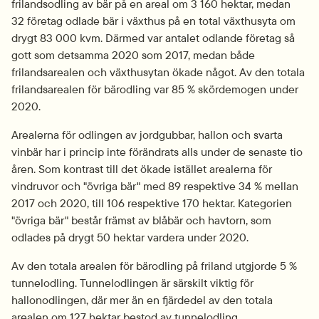
frilandsodling av bär på en areal om 3 160 hektar, medan 
32 företag odlade bär i växthus på en total växthusyta om 
drygt 83 000 kvm. Därmed var antalet odlande företag så 
gott som detsamma 2020 som 2017, medan både 
frilandsarealen och växthusytan ökade något. Av den totala 
frilandsarealen för bärodling var 85 % skördemogen under 
2020.
Arealerna för odlingen av jordgubbar, hallon och svarta 
vinbär har i princip inte förändrats alls under de senaste tio 
åren. Som kontrast till det ökade istället arealerna för 
vindruvor och "övriga bär" med 89 respektive 34 % mellan 
2017 och 2020, till 106 respektive 170 hektar. Kategorien 
"övriga bär" består främst av blåbär och havtorn, som 
odlades på drygt 50 hektar vardera under 2020.
Av den totala arealen för bärodling på friland utgjorde 5 % 
tunnelodling. Tunnelodlingen är särskilt viktig för 
hallonodlingen, där mer än en fjärdedel av den totala 
arealen om 127 hektar bestod av tunnelodling.