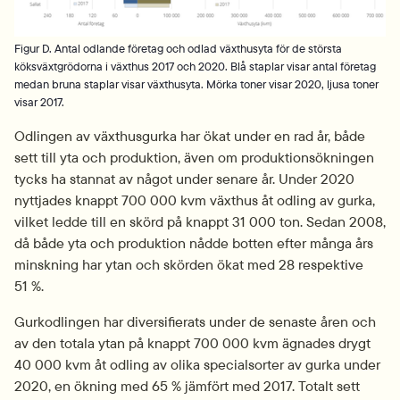
Figur D. Antal odlande företag och odlad växthusyta för de största
köksväxtgrödorna i växthus 2017 och 2020. Blå staplar visar antal företag
medan bruna staplar visar växthusyta. Mörka toner visar 2020, ljusa toner
visar 2017.
Odlingen av växthusgurka har ökat under en rad år, både 
sett till yta och produktion, även om produktionsökningen 
tycks ha stannat av något under senare år. Under 2020 
nyttjades knappt 700 000 kvm växthus åt odling av gurka, 
vilket ledde till en skörd på knappt 31 000 ton. Sedan 2008, 
då både yta och produktion nådde botten efter många års 
minskning har ytan och skörden ökat med 28 respektive 
51 %.
Gurkodlingen har diversifierats under de senaste åren och 
av den totala ytan på knappt 700 000 kvm ägnades drygt 
40 000 kvm åt odling av olika specialsorter av gurka under 
2020, en ökning med 65 % jämfört med 2017. Totalt sett 