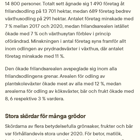
14 800 personer. Totalt sett ägnade sig 1 490 företag åt 
frilandsodling på 13 701 hektar, medan 689 företag bedrev 
växthusodling på 291 hektar. Antalet företag minskade med 
7 % mellan 2017 och 2020, medan frilandsarealen istället 
ökade med 7 % och växthusytan förblev i princip 
oförändrad. Minskningen i antal företag syns framför allt 
inom odlingen av prydnadsväxter i växthus, där antalet 
företag minskade med 11 %.
Den ökade frilandsarealen avspeglade sig inom alla 
frilandsodlingens grenar. Arealen för odling av 
plantskoleväxter ökade mest av alla med 12 %, medan 
arealerna för odling av köksväxter, bär och frukt ökade med 
8, 6 respektive 3 % vardera.
Stora skördar för många grödor
Skördarna av flera betydelsefulla grönsaker, frukter och bär 
var förhållandevis stora under 2020. För betor, matlök, 