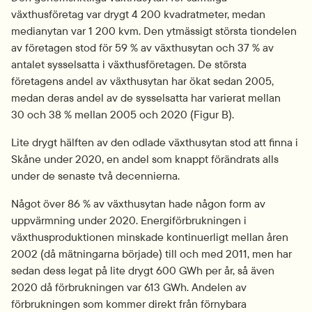
växthusföretag var drygt 4 200 kvadratmeter, medan 
medianytan var 1 200 kvm. Den ytmässigt största tiondelen 
av företagen stod för 59 % av växthusytan och 37 % av 
antalet sysselsatta i växthusföretagen. De största 
företagens andel av växthusytan har ökat sedan 2005, 
medan deras andel av de sysselsatta har varierat mellan 
30 och 38 % mellan 2005 och 2020 (Figur B).
Lite drygt hälften av den odlade växthusytan stod att finna i 
Skåne under 2020, en andel som knappt förändrats alls 
under de senaste två decennierna.
Något över 86 % av växthusytan hade någon form av 
uppvärmning under 2020. Energiförbrukningen i 
växthusproduktionen minskade kontinuerligt mellan åren 
2002 (då mätningarna började) till och med 2011, men har 
sedan dess legat på lite drygt 600 GWh per år, så även 
2020 då förbrukningen var 613 GWh. Andelen av 
förbrukningen som kommer direkt från förnybara 