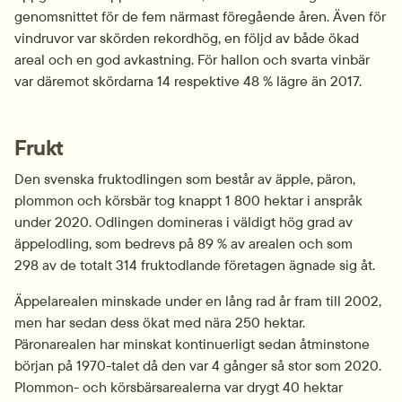
genomsnittet för de fem närmast föregående åren. Även för 
vindruvor var skörden rekordhög, en följd av både ökad 
areal och en god avkastning. För hallon och svarta vinbär 
var däremot skördarna 14 respektive 48 % lägre än 2017.
Frukt
Den svenska fruktodlingen som består av äpple, päron, 
plommon och körsbär tog knappt 1 800 hektar i anspråk 
under 2020. Odlingen domineras i väldigt hög grad av 
äppelodling, som bedrevs på 89 % av arealen och som 
298 av de totalt 314 frukt­odlande företagen ägnade sig åt.
Äppelarealen minskade under en lång rad år fram till 2002, 
men har sedan dess ökat med nära 250 hektar. 
Päronarealen har minskat kontinuerligt sedan åtminstone 
början på 1970-talet då den var 4 gånger så stor som 2020. 
Plommon- och körsbärsarealerna var drygt 40 hektar 