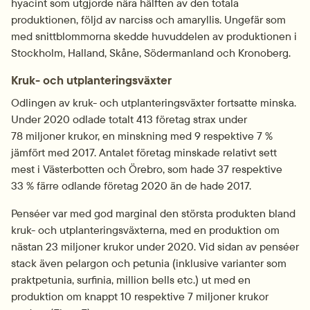
hyacint som utgjorde nära hälften av den totala 
produktionen, följd av narciss och amaryllis. Ungefär som 
med snittblommorna skedde huvuddelen av produktionen i 
Stockholm, Halland, Skåne, Södermanland och Kronoberg.
Kruk- och utplanteringsväxter
Odlingen av kruk- och utplanteringsväxter fortsatte minska. 
Under 2020 odlade totalt 413 företag strax under 
78 miljoner krukor, en minskning med 9 respektive 7 % 
jämfört med 2017. Antalet företag minskade relativt sett 
mest i Västerbotten och Örebro, som hade 37 respektive 
33 % färre odlande företag 2020 än de hade 2017.
Penséer var med god marginal den största produkten bland 
kruk- och utplanteringsväxterna, med en produktion om 
nästan 23 miljoner krukor under 2020. Vid sidan av penséer 
stack även pelargon och petunia (inklusive varianter som 
praktpetunia, surfinia, million bells etc.) ut med en 
produktion om knappt 10 respektive 7 miljoner krukor 