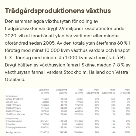
Trädgårdsproduktionens växthus
Den sammanlagda växthusytan för odling av 
trädgårdsväxter var drygt 2,9 miljoner kvadratmeter under 
2020, vilket innebär att ytan har varit mer eller mindre 
oförändrad sedan 2005. Av den totala ytan återfanns 60 % i 
företag med minst 10 000 kvm växthus vardera och knappt 
5 % i företag med mindre än 1 000 kvm växthus (Tablå B). 
Drygt hälften av växthusytan fanns i Skåne, medan 7–8 % av 
växthusytan fanns i vardera Stockholm, Halland och Västra 
Götaland.
Fö