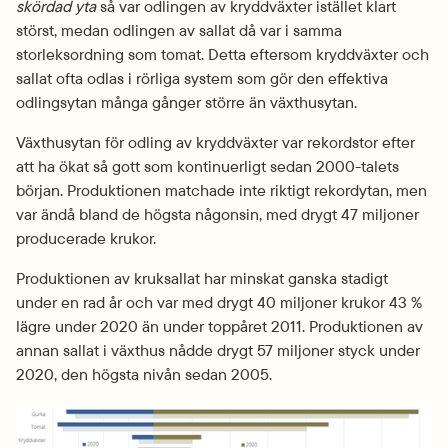
skördad yta
 så var odlingen av kryddväxter istället klart 
störst, medan odlingen av sallat då var i samma 
storleksordning som tomat. Detta eftersom kryddväxter och 
sallat ofta odlas i rörliga system som gör den effektiva 
odlingsytan många gånger större än växthusytan.
Växthusytan för odling av kryddväxter var rekordstor efter 
att ha ökat så gott som kontinuerligt sedan 2000-talets 
början. Produktionen matchade inte riktigt rekordytan, men 
var ändå bland de högsta någonsin, med drygt 47 miljoner 
producerade krukor.
Produktionen av kruksallat har minskat ganska stadigt 
under en rad år och var med drygt 40 miljoner krukor 43 % 
lägre under 2020 än under toppåret 2011. Produktionen av 
annan sallat i växthus nådde drygt 57 miljoner styck under 
2020, den högsta nivån sedan 2005.
Fö