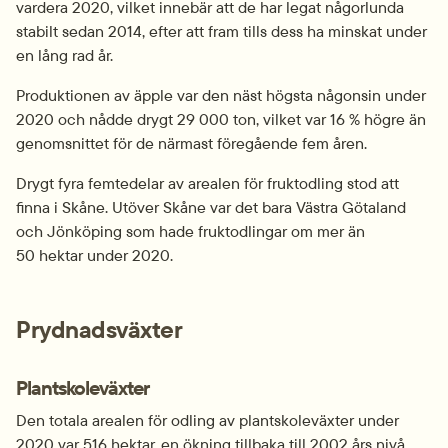
vardera 2020, vilket innebär att de har legat någorlunda 
stabilt sedan 2014, efter att fram tills dess ha minskat under 
en lång rad år.
Produktionen av äpple var den näst högsta någonsin under 
2020 och nådde drygt 29 000 ton, vilket var 16 % högre än 
genomsnittet för de närmast föregående fem åren.
Drygt fyra femtedelar av arealen för fruktodling stod att 
finna i Skåne. Utöver Skåne var det bara Västra Götaland 
och Jönköping som hade fruktodlingar om mer än 
50 hektar under 2020.
Prydnadsväxter
Plantskoleväxter
Den totala arealen för odling av plantskoleväxter under 
2020 var 516 hektar, en ökning tillbaka till 2002 års nivå, 