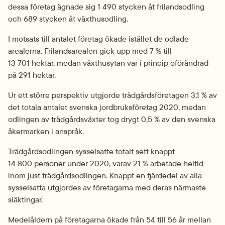
dessa företag ägnade sig 1 490 stycken åt frilandsodling 
och 689 stycken åt växthusodling.
I motsats till antalet företag ökade istället de odlade 
arealerna. Frilandsarealen gick upp med 7 % till 
13 701 hektar, medan växthusytan var i princip oförändrad 
på 291 hektar.
Ur ett större perspektiv utgjorde trädgårdsföretagen 3,1 % av 
det totala antalet svenska jordbruksföretag 2020, medan 
odlingen av trädgårdsväxter tog drygt 0,5 % av den svenska 
åkermarken i anspråk.
Trädgårdsodlingen sysselsatte totalt sett knappt 
14 800 personer under 2020, varav 21 % arbetade heltid 
inom just trädgårdsodlingen. Knappt en fjärdedel av alla 
sysselsatta utgjordes av företagarna med deras närmaste 
släktingar.
Medelåldern på företagarna ökade från 54 till 56 år mellan 