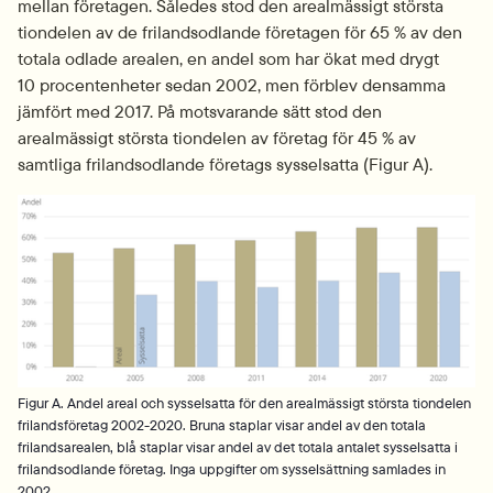
mellan företagen. Således stod den arealmässigt största 
tiondelen av de frilandsodlande företagen för 65 % av den 
totala odlade arealen, en andel som har ökat med drygt 
10 procentenheter sedan 2002, men förblev densamma 
jämfört med 2017. På motsvarande sätt stod den 
arealmässigt största tiondelen av företag för 45 % av 
samtliga frilandsodlande företags sysselsatta (Figur A).
Fö
Figur A. Andel areal och sysselsatta för den arealmässigt största tiondelen
frilandsföretag 2002-2020. Bruna staplar visar andel av den totala
frilandsarealen, blå staplar visar andel av det totala antalet sysselsatta i
frilandsodlande företag. Inga uppgifter om sysselsättning samlades in
2002.