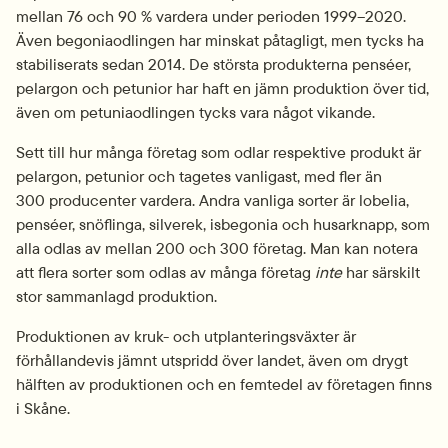
mellan 76 och 90 % vardera under perioden 1999–2020. 
Även begoniaodlingen har minskat påtagligt, men tycks ha 
stabiliserats sedan 2014. De största produkterna penséer, 
pelargon och petunior har haft en jämn produktion över tid, 
även om petuniaodlingen tycks vara något vikande.
Sett till hur många företag som odlar respektive produkt är 
pelargon, petunior och tagetes vanligast, med fler än 
300 producenter vardera. Andra vanliga sorter är lobelia, 
penséer, snöflinga, silverek, isbegonia och husarknapp, som 
alla odlas av mellan 200 och 300 företag. Man kan notera 
att flera sorter som odlas av många företag 
inte
 har särskilt 
stor sammanlagd produktion.
Produktionen av kruk- och utplanteringsväxter är 
förhållandevis jämnt utspridd över landet, även om drygt 
hälften av produktionen och en femtedel av företagen finns 
i Skåne.