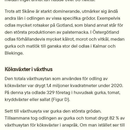
Trots att Skåne är starkt dominerande, utmärker sig ändå 
andra län i odlingen av vissa specifika grödor. Exempelvis 
odlas mycket rotsaker på Gotland, som bland annat står för 
den största produktionen av palsternacka. I Östergötland 
odlas förhållandevis mycket kålrot, morot och vitkål, medan 
gurka och matlök till ganska stor del odlas i Kalmar och 
Blekinge.
Köksväxter i växthus
Den totala växthusytan som användes för odling av 
köksväxter var drygt 1,4 miljoner kvadratmeter under 2020. 
På denna yta odlade 329 företag i huvudsak gurka, tomat, 
kryddväxter eller sallat (Figur D).
Sett till växthusyta var gurka den största grödan. 
Tillsammans tog odlingen av gurka och tomat drygt 82 % av 
växthusytan för köksväxter i anspråk. Om man istället ser till 