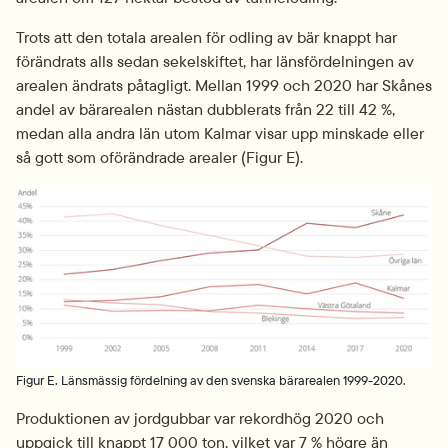
Trots att den totala arealen för odling av bär knappt har 
förändrats alls sedan sekelskiftet, har länsfördelningen av 
arealen ändrats påtagligt. Mellan 1999 och 2020 har Skånes 
andel av bärarealen nästan dubblerats från 22 till 42 %, 
medan alla andra län utom Kalmar visar upp minskade eller 
så gott som oförändrade arealer (Figur E).
Fö
Figur E. Länsmässig fördelning av den svenska bärarealen 1999-2020.
Produktionen av jordgubbar var rekordhög 2020 och 
uppgick till knappt 17 000 ton, vilket var 7 % högre än 