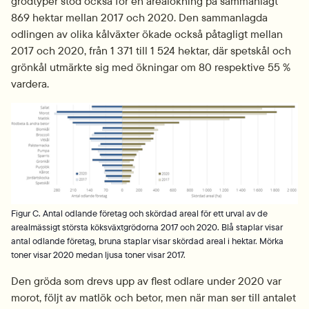
grödtyper stod också för en arealökning på sammanlagt 
869 hektar mellan 2017 och 2020. Den sammanlagda 
odlingen av olika kålväxter ökade också påtagligt mellan 
2017 och 2020, från 1 371 till 1 524 hektar, där spetskål och 
grönkål utmärkte sig med ökningar om 80 respektive 55 % 
vardera.
Fö
Figur C. Antal odlande företag och skördad areal för ett urval av de
arealmässigt största köksväxtgrödorna 2017 och 2020. Blå staplar visar
antal odlande företag, bruna staplar visar skördad areal i hektar. Mörka
toner visar 2020 medan ljusa toner visar 2017.
Den gröda som drevs upp av flest odlare under 2020 var 
morot, följt av matlök och betor, men när man ser till antalet 