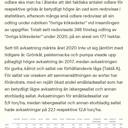
odlare ska man ha i åtanke att det faktiska antalet odlare för 
respektive gröda är betydligt högre än vad som redovisas i 
statistiken, eftersom många små odlare redovisar all sin 
odling under rubriken "övriga köksväxter" vid insamlingen 
av uppgifter. Totalt sett redovisade 248 företag odling av 
"övriga köksväxter" under 2020, på en areal om 177 hektar.
Sett till avkastning märkte året 2020 inte ut sig jämfört med 
tidigare år. Grönkål, palsternacka och pumpa visade upp 
påtagligt högre avkastning än 2017, medan avkastningen 
för gurka, kålrot och sallat var förhållandevis låga (Tablå A). 
För sallat var orsaken att samman­sättningen av sorter har 
förändrats, med en rejält ökad andel småbladssallat som har 
en betydligt lägre avkastning än isbergssallat och annan 
storbladig sallat. Avkastningen för småbladssallat var 
5,9 ton/ha, medan isbergssallat och annan storbladig sallat 
hade avkastningar på 22,1 respektive 12,4 ton/ha.
Fö