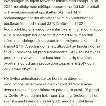
Invägningen av mjölk förväntas minska med knappt 1 % år 
2022, samtidigt som mjölkproducenterna fått bättre betalt 
och avräkningspriset uppskattas öka med 34 %. 
Sammantaget gör det att värdet av mjölkproduktionen 
beräknas öka med knappt 33 % jämfört med 2021. 
Äggproduktionens värde förväntas öka än mer, med knappt 
47 %. Visserligen har priserna stigit med 16 %, men den 
största anledningen är att produktionsvolymen ökat med 
knappt 27 %. Anledningen är att utbrottet av fågelinfluensa 
år 2021 orsakade ett produktionsbortfall. År 2022 beräknas 
produktionsvolymen inte bara återhämta sig utan även 
överträffa de tidigare produktionstopparna år 2019 och 
2020 med drygt 8 %.
För övriga animalieprodukter beräknas däremot 
produktionsvärdet minska med knappt 33 % och även 
denna utveckling har främst en patologisk orsak. På grund 
av Covid-19-pandemin fick ingen parning förekomma i den 
svenska minknäringen under 2021, med helt uteblivna 