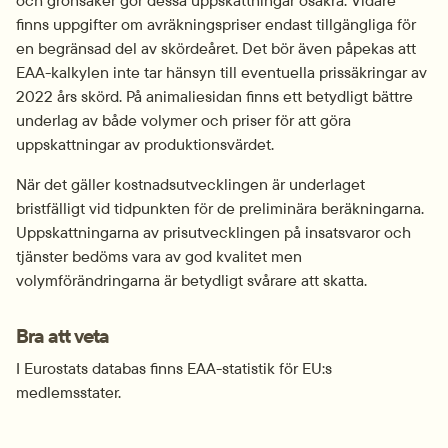
och grönsaker gör dessa uppskattningar osäkra. Vidare 
finns uppgifter om avräkningspriser endast tillgängliga för 
en begränsad del av skördeåret. Det bör även påpekas att 
EAA-kalkylen inte tar hänsyn till eventuella prissäkringar av 
2022 års skörd. På animaliesidan finns ett betydligt bättre 
underlag av både volymer och priser för att göra 
uppskattningar av produktionsvärdet.
När det gäller kostnadsutvecklingen är underlaget 
bristfälligt vid tidpunkten för de preliminära beräkningarna. 
Uppskattningarna av prisutvecklingen på insatsvaror och 
tjänster bedöms vara av god kvalitet men 
volymförändringarna är betydligt svårare att skatta.
Bra att veta
I Eurostats databas finns EAA-statistik för EU:s 
medlemsstater.