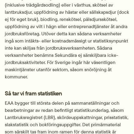
(inklusive trädgårdsodling) eller i växthus, skötsel av 
lantbruksdjur, upp­födning av hästar eller sällskapsdjur (dock 
ej för eget bruk), biodling, renskötsel, pälsdjursskötsel, 
uppfödning av vilt i hägn eller entreprenadtjänster åt andra 
jordbruksföretag. Utöver detta kan sådana verksamheter 
ingå som intäkts- eller kostnadsmässigt ur statistiksynpunkt 
inte kan skiljas från jordbruksverksamheten. Sådana 
verksamheter benämns Sekundära ej särskiljbara icke-
jordbruksaktiviteter. För Sverige ingår här väsentligen 
maskintjänster utanför sektorn, såsom snöröjning åt 
kommuner.
Så tar vi fram statistiken
EAA bygger till största delen på sammanställningar och 
bearbetningar av redan befintligt statistik­underlag, såsom 
Lantbruks­registret (LBR), skörde­uppskattningar, prisstatistik, 
slakstatistik och bokföringsuppgifter. Det primärmaterial 
som särskilt tas fram inom ramen för denna statistik är 