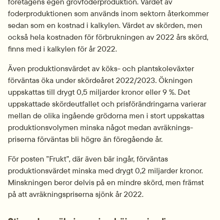
företagens egen grovfoderproduktion. Värdet av 
foderproduktionen som används inom sektorn återkommer 
sedan som en kostnad i kalkylen. Värdet av skörden, men 
också hela kostnaden för förbrukningen av 2022 års skörd, 
finns med i kalkylen för år 2022.
Även produktions­värdet av köks- och plant­skoleväxter 
förväntas öka under skördeåret 2022/2023. Ökningen 
uppskattas till drygt 0,5 miljarder kronor eller 9 %. Det 
uppskattade skördeutfallet och pris­förändringarna varierar 
mellan de olika ingående grödorna men i stort uppskattas 
produktionsvolymen minska något medan avräknings­
priserna förväntas bli högre än föregående år.
För posten ”Frukt”, där även bär ingår, förväntas 
produktionsvärdet minska med drygt 0,2 miljarder kronor. 
Minskningen beror delvis på en mindre skörd, men främst 
på att avräkningspriserna sjönk år 2022.