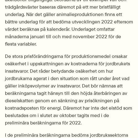
trädgårdsväxter baseras däremot på ett mer bristfälligt 
underlag. När det gäller animalieproduktionen finns ett 
bättre underlag för att bedöma utvecklingen 2022 eftersom 
värdet beräknas på kalenderår. Underlaget omfattar 
månaderna januari till och med november 2022 för de 
flesta variabler.
De stora prisförändringarna för produktionsmedel orsakar 
osäkerhet i uppskattningen av kostnaderna för jordbrukets 
insatsvaror. Det råder betydande osäkerhet om hur 
jordbrukarna agerat i den situation som rått under året vad 
gäller inköpsvolymer av insatsvaror. Det bör nämnas att 
beräkningarna tagit hänsyn till den höjda återbäringen av 
dieselskatten genom en sänkning av prisökningen på 
kostnadsposten för energi. Däremot har inte det elstöd som 
beslutades om i slutet av oktober tagits med i de 
preliminära beräkningarna för 2022.
I de preliminära beräkningarna bedöms jordbrukssektorns 