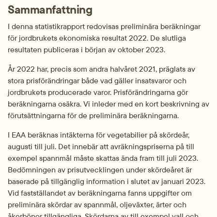
Sammanfattning
I denna statistikrapport redovisas preliminära beräkningar 
för jordbrukets ekonomiska resultat 2022. De slutliga 
resultaten publiceras i början av oktober 2023.
År 2022 har, precis som andra halvåret 2021, präglats av 
stora prisförändringar både vad gäller insatsvaror och 
jordbrukets producerade varor. Prisförändringarna gör 
beräkningarna osäkra. Vi inleder med en kort beskrivning av 
förutsättningarna för de preliminära beräkningarna.
I EAA beräknas intäkterna för vegetabilier på skördeår, 
augusti till juli. Det innebär att avräkningspriserna på till 
exempel spannmål måste skattas ända fram till juli 2023. 
Bedömningen av prisutvecklingen under skördeåret är 
baserade på tillgänglig information i slutet av januari 2023. 
Vid fastställandet av beräkningarna fanns uppgifter om 
preliminära skördar av spannmål, oljeväxter, ärter och 
åkerbönor tillgängliga. Skördarna av till exempel vall och 