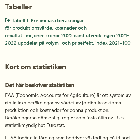
Tabeller
Extern länk som öppnas i nytt fönster eller ny flik.
Tabell 1: Preliminära beräkningar 
för produktionsvärde, kostnader och 
resultat i miljoner kronor 2022 samt utvecklingen 2021-
2022 uppdelat på volym- och priseffekt, index 2021=100
Kort om statistiken
Det här beskriver statistiken
EAA (Economic Accounts for Agriculture) är ett system av 
statistiska beräkningar av värdet av jordbrukssektorns 
produktion och kostnader för denna produktion. 
Beräkningarna görs enligt regler som fastställts av EU:s 
statistikmyndighet Eurostat.
I EAA ingår alla företag som bedriver växtodling på friland 