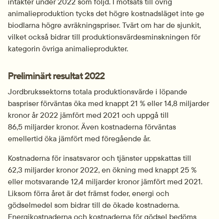
intäkter under 2022 som följd. I motsats till övrig 
animalieproduktion tycks det högre kostnadsläget inte ge 
biodlarna högre avräkningspriser. Tvärt om har de sjunkit, 
vilket också bidrar till produktionsvärdesminskningen för 
kategorin övriga animalieprodukter.
Preliminärt resultat 2022
Jordbrukssektorns totala produktionsvärde i löpande 
baspriser förväntas öka med knappt 21 % eller 14,8 miljarder 
kronor år 2022 jämfört med 2021 och uppgå till 
86,5 miljarder kronor. Även kostnaderna förväntas 
emellertid öka jämfört med föregående år.
Kostnaderna för insatsvaror och tjänster uppskattas till 
62,3 miljarder kronor 2022, en ökning med knappt 25 % 
eller motsvarande 12,4 miljarder kronor jämfört med 2021. 
Liksom förra året är det främst foder, energi och 
gödselmedel som bidrar till de ökade kostnaderna. 
Energikostnaderna och kostnaderna för gödsel bedöms 