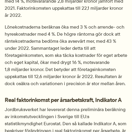
med 14 %, motsvararande 2,8 miljarder kronor jämfört med 
2021. Faktorinkomsten uppskattas till 22,1 miljarder kronor 
år 2022.
Lönekostnaderna beräknas öka med 3 % och arrende- och 
hyreskostnader med 4 %. De högre räntorna gör dock att 
räntekostnaderna bedöms öka avsevärt mer, med 43 % 
under 2022. Sammantaget leder detta till att 
företagsinkomsten, som ska täcka kostnader för eget arbete 
och eget kapital, ökar med drygt 16 %, motsvarande 
1,8 miljarder kronor. Det betyder att företagsinkomsten 
uppskattas till 12,6 miljarder kronor år 2022. Resultaten är 
dock osäkra och variationen i precision är stor mellan åren.
Real faktorinkomst per årsarbetskraft, Indikator A
Jordbruksverket har levererat denna preliminära beräkning 
av inkomstutvecklingen i Sverige till EU:s 
statistikmyndighet Eurostat. Den så kallade Indikator A, som 
beskriver förändringen i real faktorinkomst per årsarbete, är 