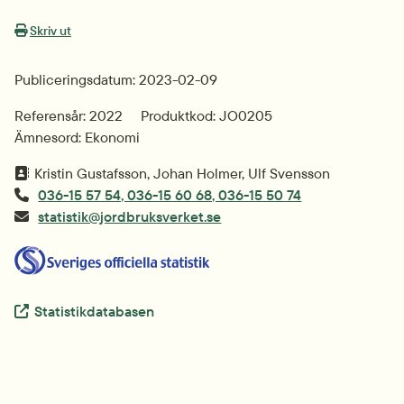
Skriv ut
Publiceringsdatum: 2023-02-09
Referensår: 2022
Produktkod: JO0205
Ämnesord: Ekonomi
Kristin Gustafsson, Johan Holmer, Ulf Svensson
036-15 57 54, 036-15 60 68, 036-15 50 74
statistik@jordbruksverket.se
Extern länk.
Statistikdatabasen