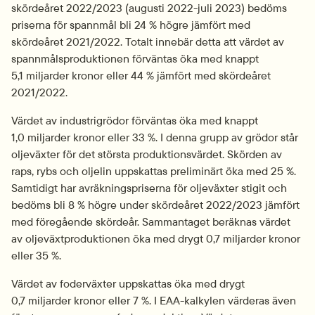
skördeåret 2022/2023 (augusti 2022-juli 2023) bedöms 
priserna för spann­mål bli 24 % högre jämfört med 
skördeåret 2021/2022. Totalt innebär detta att värdet av 
spannmålsproduktionen förväntas öka med knappt 
5,1 miljarder kronor eller 44 % jämfört med skördeåret 
2021/2022.
Värdet av industrigrödor förväntas öka med knappt 
1,0 miljarder kronor eller 33 %. I denna grupp av grödor står 
oljeväxter för det största produktionsvärdet. Skörden av 
raps, rybs och oljelin uppskattas preliminärt öka med 25 %. 
Samtidigt har avräkningspriserna för oljeväxter stigit och 
bedöms bli 8 % högre under skörde­året 2022/2023 jämfört 
med föregående skördeår. Sammantaget beräknas värdet 
av oljeväxtproduktionen öka med drygt 0,7 miljarder kronor 
eller 35 %.
Värdet av foder­växter uppskattas öka med drygt 
0,7 miljarder kronor eller 7 %. I EAA-kalkylen värderas även 