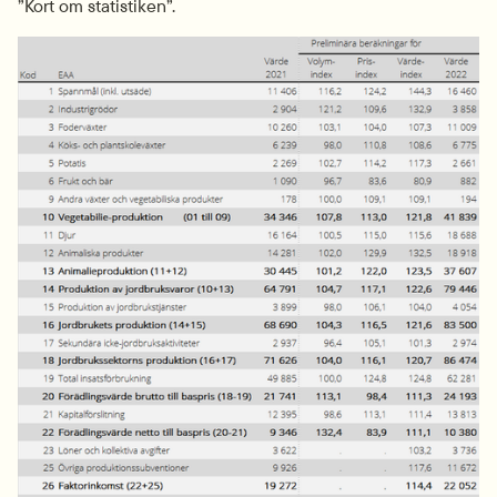
”Kort om statistiken”.
Fö