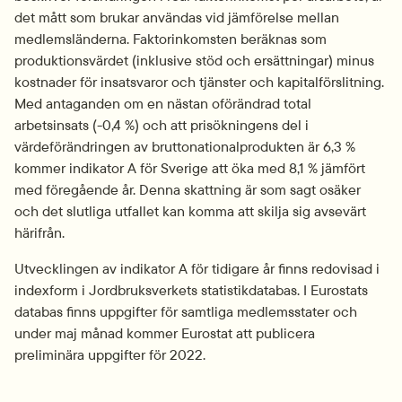
det mått som brukar användas vid jämförelse mellan 
medlemsländerna. Faktorinkomsten beräknas som 
produktionsvärdet (inklusive stöd och ersättningar) minus 
kostnader för insatsvaror och tjänster och kapitalförslitning. 
Med antaganden om en nästan oförändrad total 
arbetsinsats (-0,4 %) och att prisökningens del i 
värdeförändringen av bruttonationalprodukten är 6,3 % 
kommer indikator A för Sverige att öka med 8,1 % jämfört 
med föregående år. Denna skattning är som sagt osäker 
och det slutliga utfallet kan komma att skilja sig avsevärt 
härifrån.
Utvecklingen av indikator A för tidigare år finns redovisad i 
indexform i Jordbruksverkets statistikdatabas. I Eurostats 
databas finns uppgifter för samtliga medlemsstater och 
under maj månad kommer Eurostat att publicera 
preliminära uppgifter för 2022.