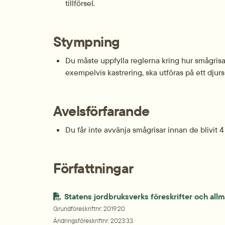
tillförsel.
Stympning
Du måste uppfylla reglerna kring hur små­grisa
exempel­vis kastr­ering, ska utföras på ett djur
Avelsförfarande
Du får inte av­vänja små­grisar innan de blivit 
Författningar
Statens jordbruksverks föreskrifter och all
Grundföreskriftnr
: 
2019:20
Ändringsföreskriftnr
: 
2023:33