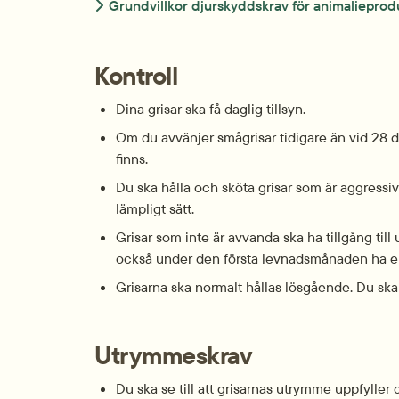
Grundvillkor djur­skydds­krav för animalie­prod
Kontroll
Dina grisar ska få daglig tillsyn.
Om du av­vänjer små­grisar tidigare än vid 28 d
finns.
Du ska hålla och sköta grisar som är agg­ressiva
lämpligt sätt.
Grisar som inte är av­vanda ska ha tillgång till
också under den första levnads­månaden ha en 
Grisarna ska normalt hållas lös­gående. Du ska
Utrymmeskrav
Du ska se till att grisarnas ut­rymme uppfyller d