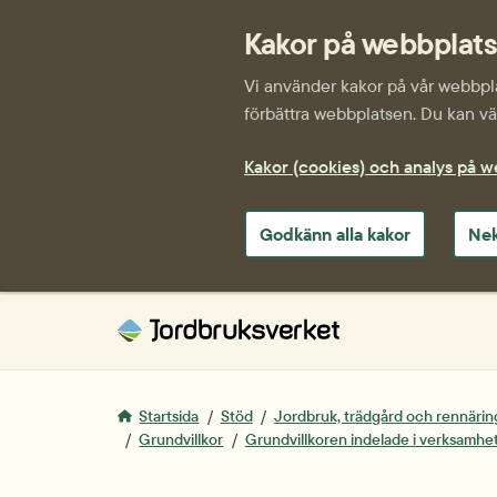
Kakor på webbplat
Vi använder kakor på vår webbplat
förbättra webbplatsen. Du kan väl
Kakor (cookies) och analys på 
Godkänn alla kakor
Nek
Startsida
Stöd
Jordbruk, trädgård och rennärin
Grundvillkor
Grundvillkoren indelade i verksamh