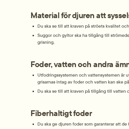
Material för djuren att sysse
Du ska se till att kraven på ströets kvalitet oc
Suggor och gyltor ska ha tillgång till strö­me
grisning.
Foder, vatten och andra äm
Utfodrings­systemen och vatten­systemen är ut
grisarnas intag av foder och vatten kan ske på e
Du ska se till att kraven på tillgång till vatten
Fiber­haltigt foder
Du ska ge djuren foder som garant­erar att de få