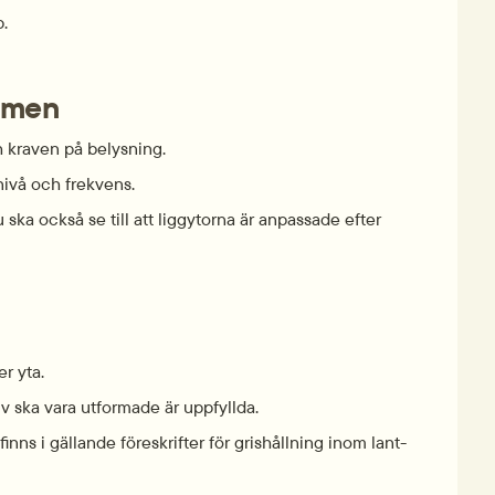
p.
mmen
h kraven på belysning.
r nivå och frekvens.
 ska också se till att ligg­ytorna är anpassade efter 
r yta.
lv ska vara ut­formade är uppfyllda.
ns i gällande före­skrifter för gris­hållning inom lant­