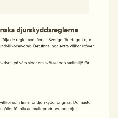
enska djur­skydds­reglerna
 följa de regler som finns i Sverige för ett gott djur­
­villkors­avdrag. Det finns inga extra villkor utöver 
krivna på våra sidor om skötsel och stall­miljö för 
­villkor som finns för djurskydd för grisar. Du måste 
gäller för alla animalie­produc­erande djur.