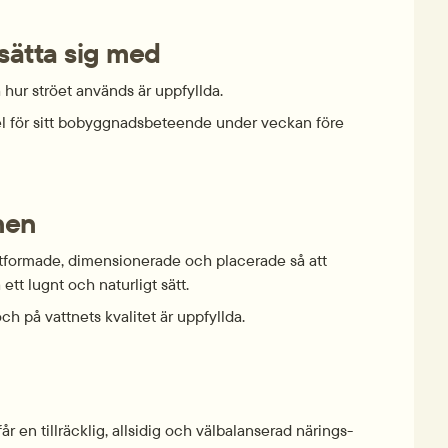
l­sätta sig med
h hur ströet används är upp­fyllda.
del för sitt bobyggnads­beteende under veckan före 
nen
­formade, dimen­sionerade och placerade så att 
tt lugnt och natur­ligt sätt.
 och på vattnets kvalitet är uppfyllda.
r en till­räcklig, allsidig och väl­balanserad närings­