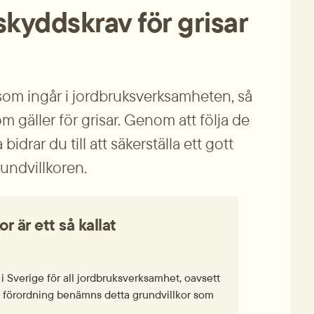
skydds­krav för grisar
om ingår i jord­bruks­verksamheten, så 
 gäller för grisar. Genom att följa de 
ar du till att säker­ställa ett gott 
rundvillkoren.
 är ett så kallat 
 Sverige för all jordbruks­verksamhet, oavsett 
:s förordning benämns detta grundvillkor som 