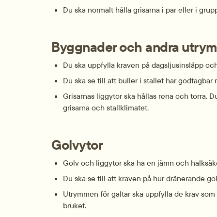
Du ska normalt hålla grisarna i par eller i grup
Byggnader och andra ut­ry
Du ska uppfylla kraven på dagsljus­insläpp oc
Du ska se till att buller i stallet har godtag­ba
Grisarnas ligg­ytor ska hållas rena och torra. Du
grisarna och stall­klimatet.
Golvytor
Golv och ligg­ytor ska ha en jämn och halk­säke
Du ska se till att kraven på hur drän­erande go
Utrymmen för galtar ska uppfylla de krav som fin
bruket.