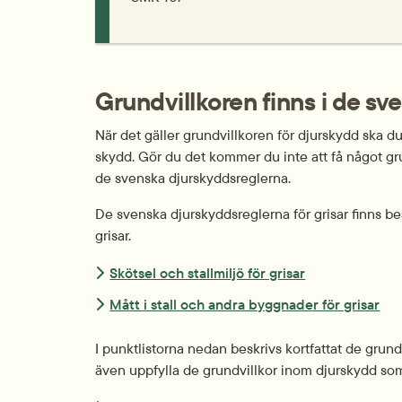
Grundvillkoren finns i de sv
När det gäller grund­villkoren för djur­skydd ska du
skydd. Gör du det kommer du inte att få något grund
de svenska djurskydds­reglerna.
De svenska djurskydds­reglerna för grisar finns bes
grisar.
Skötsel och stallmiljö för grisar
Mått i stall och andra byggnader för grisar
I punkt­listorna nedan beskrivs kort­fattat de grund
även uppfylla de grund­villkor inom djurskydd som 