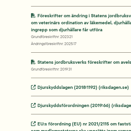
Föreskrifter om ändring i Statens jordbruksv
om veterinärs ordination av läkemedel, djurhålla
ingrepp som djurhållare får utföra
Grundföreskriftnr
: 
2023:21
Ändringsföreskriftnr
: 
2025:17
Statens jordbruksverks föreskrifter om avel
Grundföreskriftnr
: 
2019:31
Extern länk.
Djurskyddslagen (2018:1192) (riksdagen.se)
Extern länk.
Djurskyddsförordningen (2019:66) (riksdage
Extern länk.
EU:s förordning (EU) nr 2021/2115 om faststä
som medlemsstaterna ska upprätta inom ramen