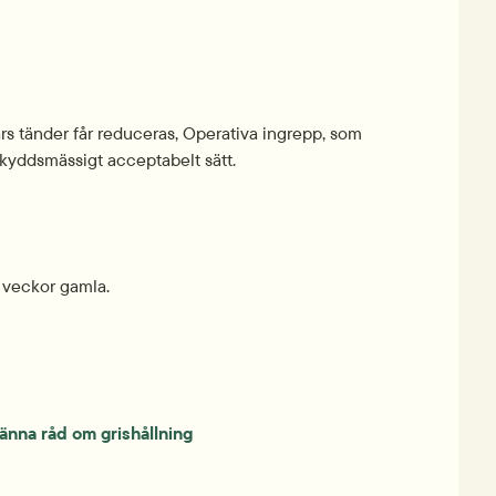
rs tänder får reduceras, Operativa ingrepp, som 
skydds­mässigt accept­abelt sätt.
4 veckor gamla.
männa råd om grishållning