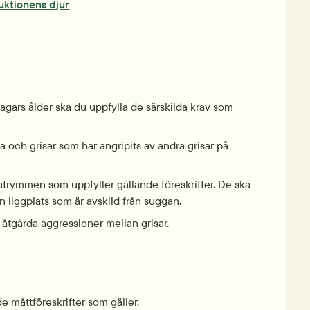
ukt­ionens djur
agars ålder ska du uppfylla de särskilda krav som 
 och grisar som har an­gripits av andra grisar på 
 ut­rymmen som uppfyller gällande före­skrifter. De ska 
ligg­plats som är avskild från suggan.
 åtgärda aggress­ioner mellan grisar.
e mått­föreskrifter som gäller.