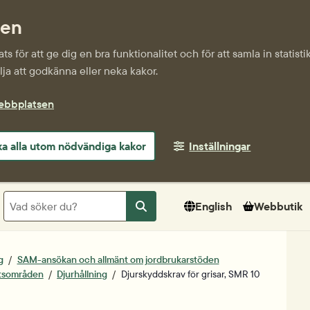
sen
s för att ge dig en bra funktionalitet och för att samla in statis
ja att godkänna eller neka kakor.
webbplatsen
a alla utom nödvändiga kakor
Inställningar
Sök
English
Webbutik
Sök
g
SAM-ansökan och allmänt om jordbrukarstöden
etsområden
Djurhållning
Djurskyddskrav för grisar, SMR 10