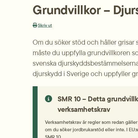
Grundvillkor – Djur­
Skriv ut
Om du söker stöd och håller grisar s
måste du uppfylla grund­villkoren som
svenska djurskydds­bestämmelserna bidr
djurskydd i Sverige och uppfyller g
SMR 10 – Detta grundvillkor
verksamhetskrav
Verksamhets­krav är regler som redan gäller i
om du söker jordbrukarstöd eller inte. I EU
SMR 10.