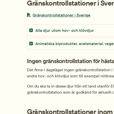
Gränskontrollstationer i Sve
PDF-fil.
pdf, 246.3 kB
Gränskontrollstationer i Sverige
Alla djur utom hov- och klövdjur
Animaliska biprodukter, avelsmaterial, vege
Ingen gränskontrollstation för häst
Det finns i dagsläget ingen gränskontrollstation i
andra hov- och klövdjur som till exempel nötkreatur
Om du ska ta in dessa djur från ett land utanför E
gränskontrollstation som är godkänd för aktuellt d
Gränskontrollstationer inom