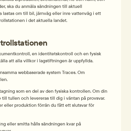
r, ska du anmäla sändningen till aktuell 
stas om till bil, järnväg eller inre vattenväg i ett 
llstationen i det aktuella landet.
trollstationen
umentkontroll, en identitetskontroll och en fysisk 
lla att alla villkor i lagstiftningen är uppfyllda.
emensamma webbaserade system Traces. Om 
len.
tagning som en del av den fysiska kontrollen. Om din 
ill tullen och levereras till dig i väntan på provsvar. 
 eller produktion förrän du fått ett slutsvar för 
g eller smitta hålls sändningen kvar på 
vsvar.