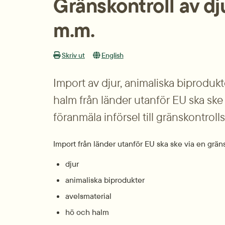
Gränskontroll av dj
m.m.
Skriv ut
English
Import av djur, animaliska biprodukte
halm från länder utanför EU ska ske 
föranmäla införsel till gränskontroll
Import från länder utanför EU ska ske via en gräns
djur
animaliska biprodukter
avelsmaterial
hö och halm