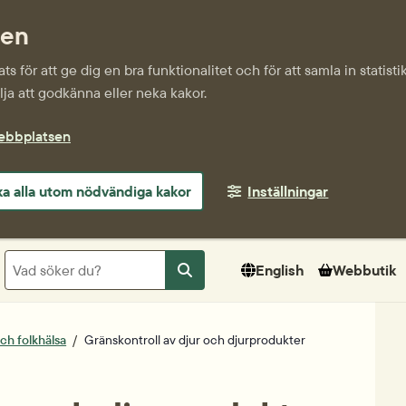
sen
s för att ge dig en bra funktionalitet och för att samla in statis
ja att godkänna eller neka kakor.
webbplatsen
a alla utom nödvändiga kakor
Inställningar
Sök
English
Webbutik
Sök
och folkhälsa
Gränskontroll av djur och djurprodukter