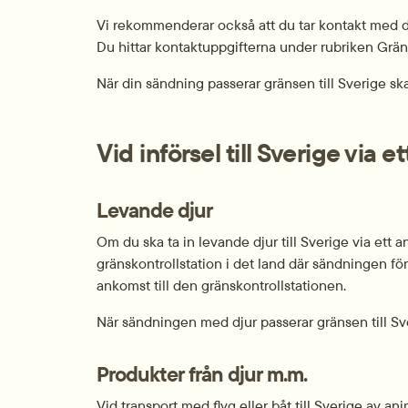
Vi rekommenderar också att du tar kontakt med den
Du hittar kontaktuppgifterna under rubriken Gräns
När din sändning passerar gränsen till Sverige ska
Vid införsel till Sverige via 
Levande djur
Om du ska ta in levande djur till Sverige via ett 
gränskontrollstation i det land där sändningen f
ankomst till den gränskontrollstationen.
När sändningen med djur passerar gränsen till Sver
Produkter från djur m.m.
Vid transport med flyg eller båt till Sverige av an