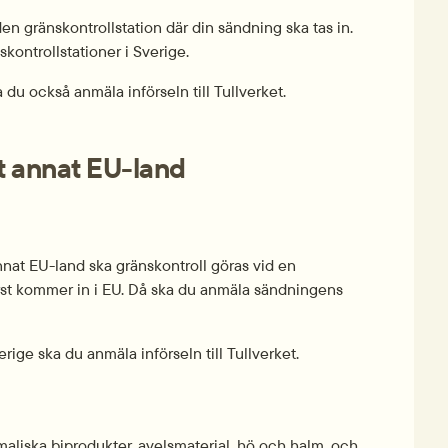
 gränskontrollstation där din sändning ska tas in. 
kontrollstationer i Sverige.
 du också anmäla införseln till Tullverket.
ett annat EU-land
annat EU-land ska gränskontroll göras vid en 
örst kommer in i EU. Då ska du anmäla sändningens 
ige ska du anmäla införseln till Tullverket.
imaliska biprodukter, avelsmaterial, hö och halm, och 