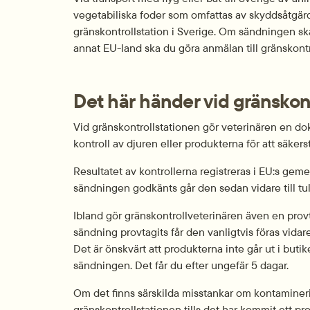
vegetabiliska foder som omfattas av skyddsåtgärde
gränskontrollstation i Sverige. Om sändningen ska la
annat EU-land ska du göra anmälan till gränskontro
Det här händer vid gränskon
Vid gränskontrollstationen gör veterinären en dok
kontroll av djuren eller produkterna för att säkerstä
Resultatet av kontrollerna registreras i EU:s g
sändningen godkänts går den sedan vidare till tul
Ibland gör gränskontrollveterinären även en prov
sändning provtagits får den vanligtvis föras vidare t
Det är önskvärt att produkterna inte går ut i butiker
sändningen. Det får du efter ungefär 5 dagar.
Om det finns särskilda misstankar om kontaminerin
gränskontrollstationen tills det har kommit ett pro