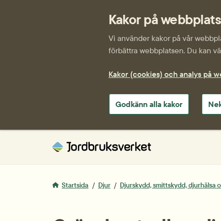
Kakor på webbplat
Vi använder kakor på vår webbplat
förbättra webbplatsen. Du kan väl
Kakor (cookies) och analys på 
Godkänn alla kakor
Nek
Startsida
Djur
Djurskydd, smittskydd, djurhälsa 