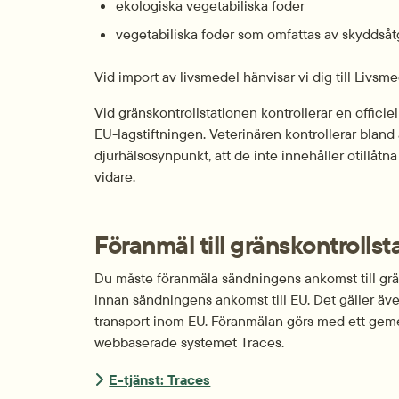
ekologiska vegetabiliska foder
vegetabiliska foder som omfattas av skyddsåt
Vid import av livsmedel hänvisar vi dig till Livsm
Vid gränskontrollstationen kontrollerar en officiel
EU-lagstiftningen. Veterinären kontrollerar bland 
djurhälsosynpunkt, att de inte innehåller otillåtna
vidare.
Föranmäl till gränskontrolls
Du måste föranmäla sändningens ankomst till grän
innan sändningens ankomst till EU. Det gäller äve
transport inom EU. Föranmälan görs med ett geme
webbaserade systemet Traces.
E-tjänst: Traces