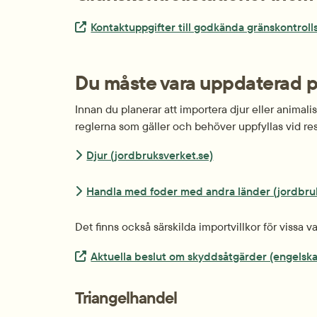
Extern länk.
Kontaktuppgifter till godkända gränskontroll
Du måste vara uppdaterad på
Innan du planerar att importera djur eller animalis
reglerna som gäller och behöver uppfyllas vid re
Djur (jordbruksverket.se)
Handla med foder med andra länder (jordbru
Det finns också särskilda importvillkor för vissa v
Extern länk.
Aktuella beslut om skyddsåtgärder (engelska
Triangelhandel