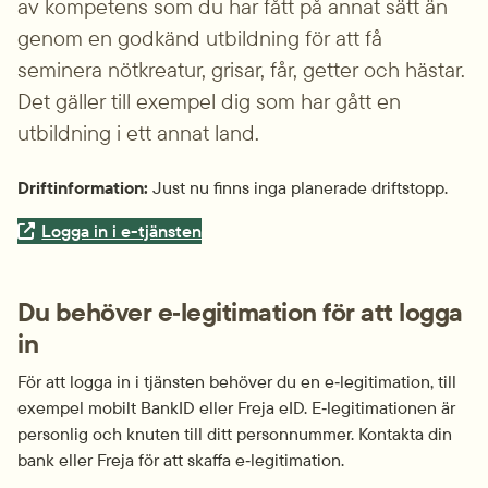
av kompetens som du har fått på annat sätt än 
genom en godkänd utbildning för att få 
seminera nötkreatur, grisar, får, getter och hästar. 
Det gäller till exempel dig som har gått en 
utbildning i ett annat land.
Driftinformation:
 Just nu finns inga planerade driftstopp.
Extern länk.
Logga in i e-tjänsten
Du behöver e‑legitimation för att logga 
in
För att logga in i tjänsten behöver du en e‑legitimation, till 
exempel mobilt BankID eller Freja eID. E‑legitimationen är 
personlig och knuten till ditt personnummer. Kontakta din 
bank eller Freja för att skaffa e‑legitimation.