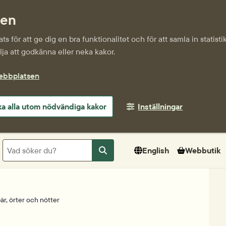
sen
s för att ge dig en bra funktionalitet och för att samla in statis
ja att godkänna eller neka kakor.
webbplatsen
a alla utom nödvändiga kakor
Inställningar
Sök
English
Webbutik
Sök
är, örter och nötter