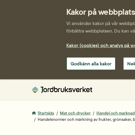
Kakor på webbplat
Vi använder kakor på vår webbplat
förbättra webbplatsen. Du kan väl
Kakor (cookies) och analys på 
Godkänn alla kakor
Nek
Startsida
Mat och drycker
Handel och marknad
Handelsnormer och märkning av frukter, grönsaker, b