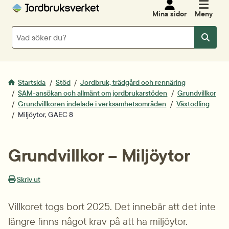
Mina sidor
Meny
Sök
Sök
Startsida
Stöd
Jordbruk, trädgård och rennäring
SAM-ansökan och allmänt om jordbrukarstöden
Grundvillkor
Grundvillkoren indelade i verksamhetsområden
Växtodling
Miljöytor, GAEC 8
Grundvillkor – Miljö­ytor
Skriv ut
Villkoret togs bort 2025. Det innebär att det inte 
längre finns något krav på att ha miljöytor.