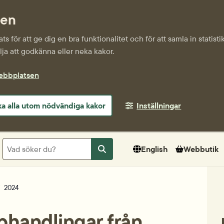
sen
s för att ge dig en bra funktionalitet och för att samla in statis
ja att godkänna eller neka kakor.
webbplatsen
a alla utom nödvändiga kakor
Inställningar
Sök
English
Webbutik
Sök
2024
phandlingar från