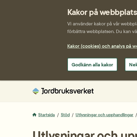
Kakor på webbplat
Vi använder kakor på vår webbplat
förbättra webbplatsen. Du kan väl
Kakor (cookies) och analys på 
Godkänn alla kakor
Nek
Startsida
Stöd
Utlysningar och upphandlingar
Utlysningar och up