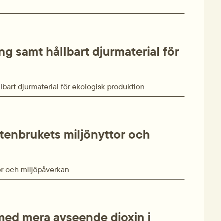
ng samt hållbart djurmaterial för
lbart djurmaterial för ekologisk produktion
enbrukets miljönyttor och
r och miljö­påverkan
ed mera avseende dioxin i