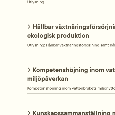
Utlysning
Hållbar växtnäringsförsörjni
ekologisk produktion
Utlysning: Hållbar växtnäringsförsörjning samt hål
Kompetenshöjning inom vatt
miljöpåverkan
Kompetenshöjning inom vatten­brukets miljönytto
Kunskapssammanställning m