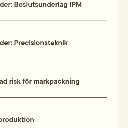
der: Beslutsunderlag IPM
er: Precisionsteknik
d risk för markpackning
rproduktion