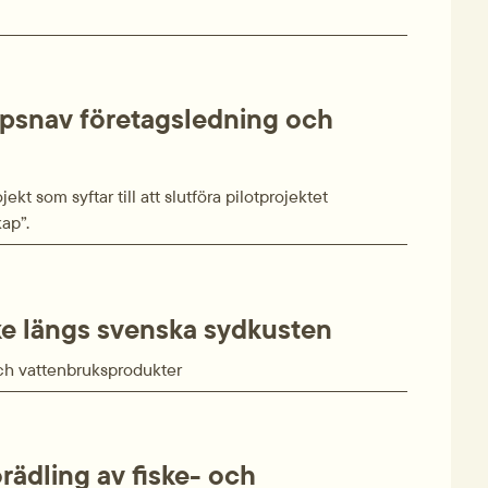
apsnav företagsledning och
ekt som syftar till att slutföra pilotprojektet
ap”.
ske längs svenska sydkusten
 och vattenbruksprodukter
örädling av fiske- och