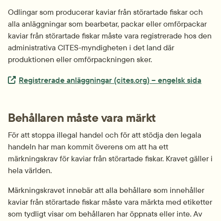
Odlingar som producerar kaviar från störartade fiskar och 
alla anläggningar som bearbetar, packar eller omförpackar 
kaviar från störartade fiskar måste vara registrerade hos den 
administrativa CITES-myndigheten i det land där 
produktionen eller omförpackningen sker.
Extern länk.
Registrerade anläggningar (cites.org) – engelsk sida
Behållaren måste vara märkt
För att stoppa illegal handel och för att stödja den legala 
handeln har man kommit överens om att ha ett 
märkningskrav för kaviar från störartade fiskar. Kravet gäller i 
hela världen.
Märkningskravet innebär att alla behållare som innehåller 
kaviar från störartade fiskar måste vara märkta med etiketter 
som tydligt visar om behållaren har öppnats eller inte. Av 