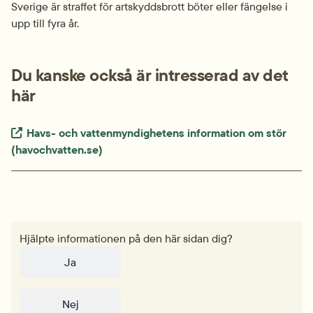
Sverige är straffet för artskydds­brott böter eller fängelse i 
upp till fyra år.
Du kanske också är intresserad av det 
här
Extern länk.
Havs- och vattenmyndighetens information om stör 
(havochvatten.se)
Hjälpte informationen på den här sidan dig?
Ja
Nej