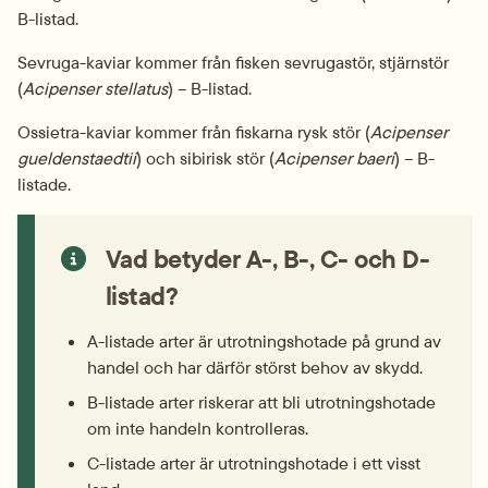
B-listad.
Sevruga-kaviar kommer från fisken sevrugastör, stjärnstör 
(
Acipenser stellatus
) – B-listad.
Ossietra-kaviar kommer från fiskarna rysk stör (
Acipenser 
gueldenstaedtii
) och sibirisk stör (
Acipenser baeri
) – B-
listade.
Vad betyder A-, B-, C- och D-
listad?
A-listade arter är utrotnings­hotade på grund av 
handel och har därför störst behov av skydd.
B-listade arter riskerar att bli utrotnings­hotade 
om inte handeln kontrolleras.
C-listade arter är utrotnings­hotade i ett visst 