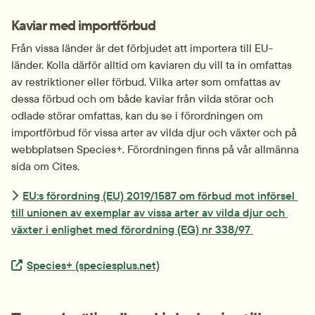
Kaviar med importförbud
Från vissa länder är det förbjudet att importera till EU-
länder. Kolla därför alltid om kaviaren du vill ta in omfattas 
av restriktioner eller förbud. Vilka arter som omfattas av 
dessa förbud och om både kaviar från vilda störar och 
odlade störar omfattas, kan du se i förordningen om 
importförbud för vissa arter av vilda djur och växter och på 
webbplatsen Species+. Förordningen finns på vår allmänna 
sida om Cites.
EU:s förordning (EU) 2019/1587 om förbud mot införsel 
till unionen av exemplar av vissa arter av vilda djur och 
växter i enlighet med förordning (EG) nr 338/97 
Extern länk.
Species+ (speciesplus.net)