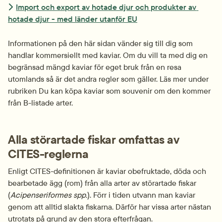
Import och export av hotade djur och produkter av 
hotade djur - med länder utanför EU
Informationen på den här sidan vänder sig till dig som 
handlar kommersiellt med kaviar. Om du vill ta med dig en 
begränsad mängd kaviar för eget bruk från en resa 
utomlands så är det andra regler som gäller. Läs mer under 
rubriken Du kan köpa kaviar som souvenir om den kommer 
från B-listade arter.
Alla störartade fiskar omfattas av 
CITES-reglerna
Enligt CITES-definitionen är kaviar obefruktade, döda och 
bearbetade ägg (rom) från alla arter av störartade fiskar 
(
Acipenseriformes spp.
). Förr i tiden utvann man kaviar 
genom att alltid slakta fiskarna. Därför har vissa arter nästan 
utrotats på grund av den stora efterfrågan.