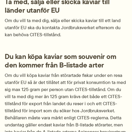
Ta med, sälja eller skicka kaviar till 
länder utanför EU
Om du vill ta med dig, sälja eller skicka kaviar till ett land 
utanför EU ska du kontakta Jordbruksverket eftersom du 
kan behöva CITES-tillstånd.
Du kan köpa kaviar som souvenir om 
den kommer från B-listade arter
Om du vill köpa kaviar från störartade fiskar under en resa 
utanför EU så är det tillåtet att för privat konsumtion ta med 
sig max 125 gram per person utan CITES-tillstånd. Om du 
vill ta med dig mer än 125 gram krävs det både ett CITES-
tillstånd för export från landet du reser i och ett CITES-
tillstånd för import som du söker hos Jordbruksverket. 
Behållaren måste vara märkt enligt CITES-reglerna. Detta 
undantag gäller endast kaviar från B-listade störarter, men 
inte kaviar från de A-listade arterna Acipenser brevirostrum 