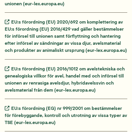
unionen (eur-lex.europa.eu)
Extern länk.
EU:s förordning (EU) 2020/692 om komplettering av 
EU:s förordning (EU) 2016/429 vad gäller bestämmelser 
för införsel till unionen samt förflyttning och hantering 
efter införsel av sändningar av vissa djur, avelsmaterial 
och produkter av animaliskt ursprung (eur-lex.europa.eu)
Extern länk.
EU:s förordning (EU) 2016/1012 om avelstekniska och 
genealogiska villkor för avel, handel med och införsel till 
unionen av renrasiga avelsdjur, hybridavelssvin och 
avelsmaterial från dem (eur-lex.europa.eu)
Extern länk.
EU:s förordning (EG) nr 999/2001 om bestämmelser 
för förebyggande, kontroll och utrotning av vissa typer av 
TSE (eur-lex.europa.eu)