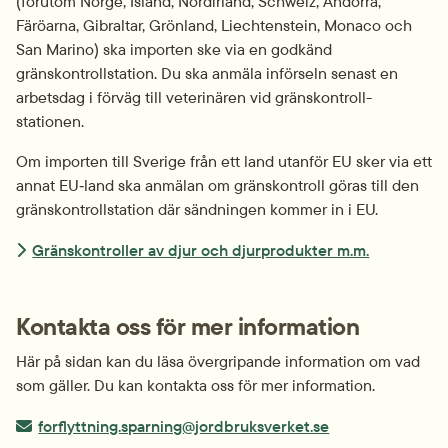
(förutom Norge, Island, Nordirland, Schweiz, Andorra, 
Färöarna, Gibraltar, Grönland, Liechtenstein, Monaco och 
San Marino) ska importen ske via en godkänd 
gränskontroll­station. Du ska anmäla införseln senast en 
arbetsdag i förväg till veterinären vid gränskontroll­
stationen.
Om importen till Sverige från ett land utanför EU sker via ett 
annat EU‑land ska anmälan om gränskontroll göras till den 
gränskontroll­station där sändningen kommer in i EU.
Gränskontroller av djur och djurprodukter m.m.
Kontakta oss för mer information
Här på sidan kan du läsa övergripande information om vad 
som gäller. Du kan kontakta oss för mer information.
E-post:
forflyttning.sparning@jordbruksverket.se