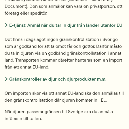
Document). Den som anmäler kan vara en privatperson, ett 
företag eller speditör.
E-tjänst: Anmäl när du tar in djur från länder utanför EU
Det finns i dagsläget ingen gränskontroll­station i Sverige 
som är godkänd för att ta emot får och getter. Därför måste 
du ta in djuren via en godkänd gränskontroll­station i annat 
land. Transporten kommer därefter hanteras som en import 
från ett annat EU‑land.
Gränskontroller av djur och djurprodukter m.m.
Om importen sker via ett annat EU‑land ska den anmälas till 
den gränskontroll­station där djuren kommer in i EU.
När djuren passerar gränsen till Sverige ska du anmäla 
införseln till tullen.