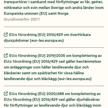
transportörer i samband med förflyttningar av får, getter, 
nötkreatur och svin mellan Sverige och andra länder inom 
Europeiska unionen (EU) samt Norge
Grundföreskriftnr
: 
2007:1
Extern länk.
EU:s förordning (EU) 2016/429 om överförbara 
djursjukdomar (eur-lex.europa.eu)
Extern länk.
EU:s förordning (EU) 2019/2035 om komplettering av 
EU:s förordning (EU) 2016/429 vad gäller bestämmelser 
om anläggningar som håller landlevande djur och 
kläckerier samt om spårbarhet för vissa hållna 
landlevande djur och kläckägg (eur-lex.europa.eu)
Extern länk.
EU:s förordning (EU) 2020/688 om komplettering av 
EU:s förordning (EU) 2016/429 vad gäller djurhälsokrav 
för förflyttningar av landlevande djur och kläckägg inom 