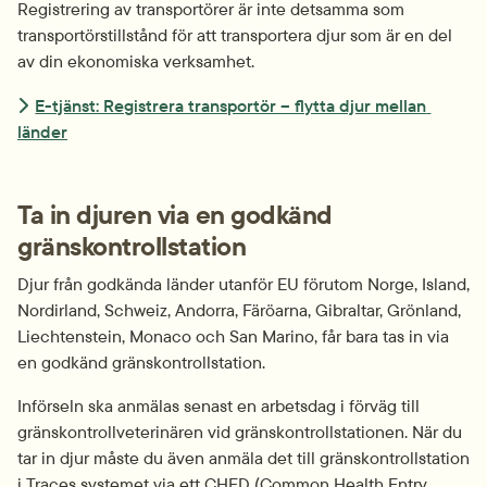
Registrering av transportörer är inte detsamma som 
transportörstillstånd för att transportera djur som är en del 
av din ekonomiska verksamhet.
E-tjänst: Registrera transportör – flytta djur mellan 
länder
Ta in djuren via en godkänd 
gränskontrollstation
Djur från godkända länder utanför EU förutom Norge, Island, 
Nordirland, Schweiz, Andorra, Färöarna, Gibraltar, Grönland, 
Liechtenstein, Monaco och San Marino, får bara tas in via 
en godkänd gränskontroll­station.
Införseln ska anmälas senast en arbetsdag i förväg till 
gränskontroll­veterinären vid gränskontroll­stationen. När du 
tar in djur måste du även anmäla det till gränskontrollstation 
i Traces systemet via ett CHED (Common Health Entry 