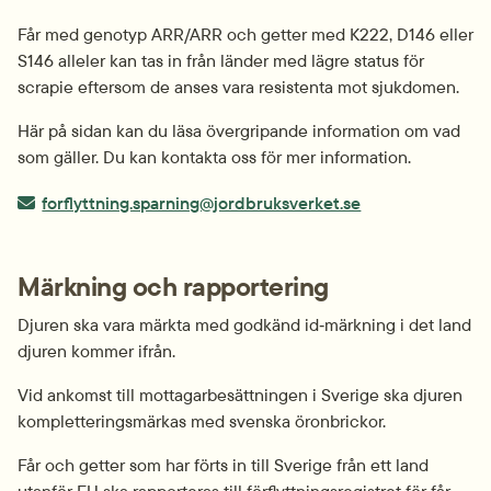
Får med genotyp ARR/ARR och getter med K222, D146 eller 
S146 alleler kan tas in från länder med lägre status för 
scrapie eftersom de anses vara resistenta mot sjukdomen.
Här på sidan kan du läsa övergripande information om vad 
som gäller. Du kan kontakta oss för mer information.
E-post:
forflyttning.sparning@jordbruksverket.se
Märkning och rapportering
Djuren ska vara märkta med godkänd id‑märkning i det land 
djuren kommer ifrån.
Vid ankomst till mottagarbesättningen i Sverige ska djuren 
kompletterings­märkas med svenska öronbrickor.
Får och getter som har förts in till Sverige från ett land 
utanför EU ska rapporteras till förflyttningsregistret för får 