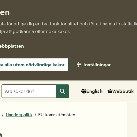
sen
s för att ge dig en bra funktionalitet och för att samla in statis
ja att godkänna eller neka kakor.
webbplatsen
a alla utom nödvändiga kakor
Inställningar
Sök
English
Webbutik
Sök
Handelspolitik
EU-kommittémöten
n