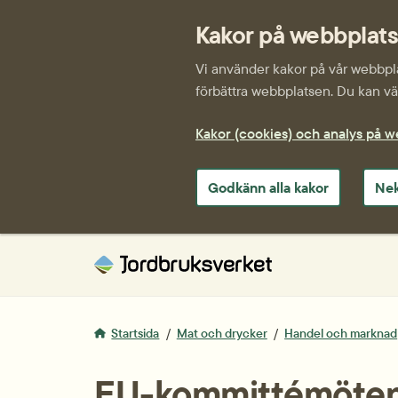
Kakor på webbplat
Vi använder kakor på vår webbplat
förbättra webbplatsen. Du kan väl
Kakor (cookies) och analys på 
Godkänn alla kakor
Nek
Startsida
Mat och drycker
Handel och marknad
EU-kommittémöte