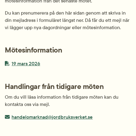
mötesinformation från det senaste mötet.
Du kan prenumerera på den här sidan genom att skriva in 
din mejladress i formuläret längst ner. Då får du ett mejl när 
vi lägger upp nya dagordningar eller mötesinformation.
Mötesinformation
PDF-fil.
pdf, 125.6 kB.
19 mars 2026
Handlingar från tidigare möten
Om du vill läsa information från tidigare möten kan du 
kontakta oss via mejl.
E-post:
handelomarknad@jordbruksverket.se