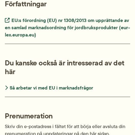
Författningar
Extern länk.
EU:s förordning (EU) nr 1308/2013 om upprättande av 
en samlad marknadsordning för jordbruksprodukter (eur-
lex.europa.eu)
Du kanske också är intresserad av det 
här
Så arbetar vi med EU i marknadsfrågor
Prenumeration
Skriv din e-postadress i fältet för att börja eller avsluta din 
prenumeration på uppdateringar på den här sidan.