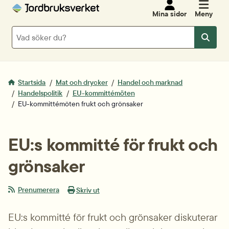
Mina sidor
Meny
Sök
Sök
Startsida
Mat och drycker
Handel och marknad
Handelspolitik
EU-kommittémöten
EU-kommittémöten frukt och grönsaker
EU:s kommitté för frukt och 
grönsaker
Prenumerera
Skriv ut
EU:s kommitté för frukt och grönsaker diskuterar 