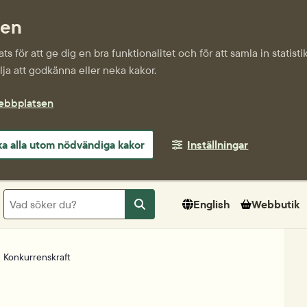
sen
s för att ge dig en bra funktionalitet och för att samla in statis
ja att godkänna eller neka kakor.
webbplatsen
a alla utom nödvändiga kakor
Inställningar
Sök
English
Webbutik
Sök
Konkurrenskraft