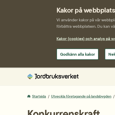
Kakor på webbplat
Vi använder kakor på vår webbplat
förbättra webbplatsen. Du kan väl
Kakor (cookies) och analys på 
Godkänn alla kakor
Nek
Startsida
Utveckla företagande på landsbygden
Konkurrenskraft