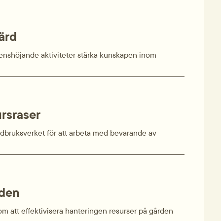
ärd
enshöjande aktiviteter stärka kunskapen inom
s­raser
ordbruksverket för att arbeta med bevarande av
rden
m att effektivisera hanteringen resurser på gården