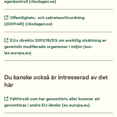
egenkontroll (riksdagen.se)
Extern länk.
Offentlighets- och sekretessförordning 
(2009:641) (riksdagen.se)
Extern länk.
EU:s direktiv 2001/18/EG om avsiktlig utsättning av 
genetiskt modifierade organismer i miljön (eur-
lex.europa.eu)
Du kanske också är intresserad av det 
här
Extern länk.
Fältförsök som har genomförts eller kommer att 
genomföras i andra EU-länder (ec.europa.eu)