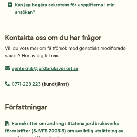
Kan jag begära sekretess för uppgifterna i min
ansökan?
Kontakta oss om du har frågor
Vill du veta mer om fältförsök med genetiskt modifierade 
växter? Hör av dig till oss.
E-post:
genteknik@jordbruksverket.se
Telefonnummer:
0771‑223 223
 (kundtjänst)
Författningar
Föreskrifter om ändring i Statens jordbruksverks 
föreskrifter (SJVFS 2003:5) om avsiktlig utsättning av 