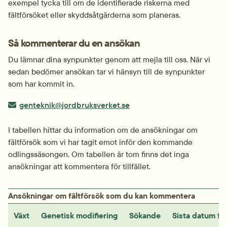
exempel tycka till om de identifierade riskerna med 
fältförsöket eller skyddsåtgärderna som planeras.
Så kommenterar du en ansökan
Du lämnar dina synpunkter genom att mejla till oss. När vi 
sedan bedömer ansökan tar vi hänsyn till de synpunkter 
som har kommit in.
E-post:
genteknik@jordbruksverket.se
I tabellen hittar du information om de ansökningar om 
fältförsök som vi har tagit emot inför den kommande 
odlingssäsongen. Om tabellen är tom finns det inga 
ansökningar att kommentera för tillfället.
Ansökningar om fältförsök som du kan kommentera
Växt
Genetisk modifiering
Sökande
Sista datum fö