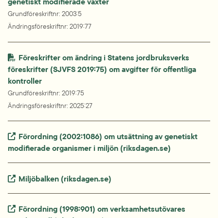
genetiskt modifierade växter
Grundföreskriftnr
: 
2003:5
Ändringsföreskriftnr
: 
2019:77
Föreskrifter om ändring i Statens jordbruksverks 
föreskrifter (SJVFS 2019:75) om avgifter för offentliga 
kontroller 
Grundföreskriftnr
: 
2019:75
Ändringsföreskriftnr
: 
2025:27
Extern länk.
Förordning (2002:1086) om utsättning av genetiskt 
modifierade organismer i miljön (riksdagen.se)
Extern länk.
Miljöbalken (riksdagen.se)
Extern länk.
Förordning (1998:901) om verksamhetsutövares 