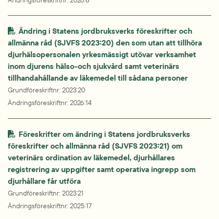
Ändringsföreskriftnr
: 
2026:8
Ändring i Statens jordbruksverks föreskrifter och 
allmänna råd (SJVFS 2023:20) den som utan att tillhöra 
djurhälsopersonalen yrkesmässigt utövar verksamhet 
inom djurens hälso-och sjukvård samt veterinärs 
tillhandahållande av läkemedel till sådana personer
Grundföreskriftnr
: 
2023:20
Ändringsföreskriftnr
: 
2026:14
Föreskrifter om ändring i Statens jordbruksverks 
föreskrifter och allmänna råd (SJVFS 2023:21) om 
veterinärs ordination av läkemedel, djurhållares 
registrering av uppgifter samt operativa ingrepp som 
djurhållare får utföra
Grundföreskriftnr
: 
2023:21
Ändringsföreskriftnr
: 
2025:17