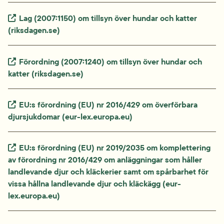
Extern länk.
Lag (2007:1150) om tillsyn över hundar och katter 
(riksdagen.se)
Extern länk.
Förordning (2007:1240) om tillsyn över hundar och 
katter (riksdagen.se)
Extern länk.
EU:s förordning (EU) nr 2016/429 om överförbara 
djursjukdomar (eur-lex.europa.eu)
Extern länk.
EU:s förordning (EU) nr 2019/2035 om komplettering 
av förordning nr 2016/429 om anläggningar som håller 
landlevande djur och kläckerier samt om spårbarhet för 
vissa hållna landlevande djur och kläckägg (eur-
lex.europa.eu)