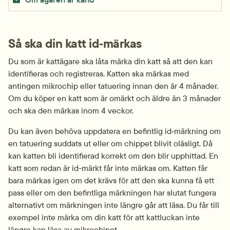
Så ska din katt id‑märkas
Du som är kattägare ska låta märka din katt så att den kan 
identifieras och registreras. Katten ska märkas med 
antingen mikrochip eller tatuering innan den är 4 månader. 
Om du köper en katt som är omärkt och äldre än 3 månader 
och ska den märkas inom 4 veckor.
Du kan även behöva uppdatera en befintlig id‑märkning om 
en tatuering suddats ut eller om chippet blivit oläsligt. Då 
kan katten bli identifierad korrekt om den blir upphittad. En 
katt som redan är id-märkt får inte märkas om. Katten får 
bara märkas igen om det krävs för att den ska kunna få ett 
pass eller om den befintliga märkningen har slutat fungera 
alternativt om märkningen inte längre går att läsa. Du får till 
exempel inte märka om din katt för att kattluckan inte 
längre kan läsa av mikrochipet.