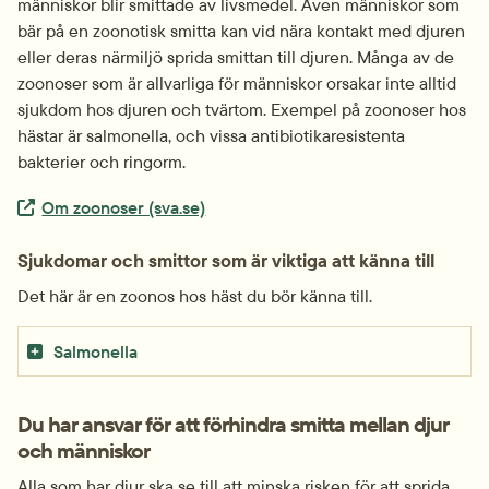
människor blir smittade av livsmedel. Även människor som 
bär på en zoonotisk smitta kan vid nära kontakt med djuren 
eller deras närmiljö sprida smittan till djuren. Många av de 
zoonoser som är allvarliga för människor orsakar inte alltid 
sjukdom hos djuren och tvärtom. Exempel på zoonoser hos 
hästar är salmonella, och vissa antibiotika­resistenta 
bakterier och ringorm.
Extern länk.
Om zoonoser (sva.se)
Sjukdomar och smittor som är viktiga att känna till
Det här är en zoonos hos häst du bör känna till.
Salmonella
Du har ansvar för att förhindra smitta mellan djur 
och människor
Alla som har djur ska se till att minska risken för att sprida 