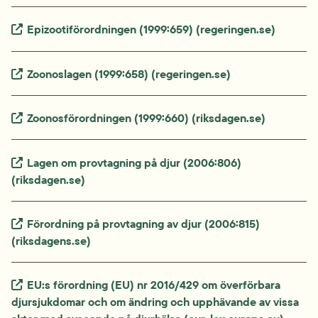
Extern länk.
Epizootiförordningen (1999:659) (regeringen.se)
Extern länk.
Zoonoslagen (1999:658) (regeringen.se)
Extern länk.
Zoonosförordningen (1999:660) (riksdagen.se)
Extern länk.
Lagen om provtagning på djur (2006:806) 
(riksdagen.se)
Extern länk.
Förordning på provtagning av djur (2006:815) 
(riksdagens.se)
Extern länk.
EU:s förordning (EU) nr 2016/429 om överförbara 
djursjukdomar och om ändring och upphävande av vissa 