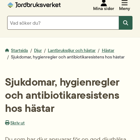
Mina sidor
Meny
Sök
Sök
Startsida
Djur
Lantbruksdjur och hästar
Hästar
Sjukdomar, hygienregler och antibiotikaresistens hos hästar
Sjukdomar, hygienregler 
och antibiotikaresistens 
hos hästar
Skriv ut
Du som har djur ansvarar för en god djurhälsa 