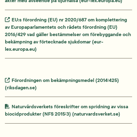
akter med avseende på djurhälsa (eur-lex.europa.eu)
Extern länk.
EU:s förordning (EU) nr 2020/687 om komplettering 
av Europaparlamentets och rådets förordning (EU) 
2016/429 vad gäller bestämmelser om förebyggande och 
bekämpning av förtecknade sjukdomar (eur-
lex.europa.eu)
Extern länk.
Förordningen om bekämpningsmedel (2014:425) 
(riksdagen.se) 
PDF-fil.
Naturvårdsverkets föreskrifter om spridning av vissa 
biocidprodukter (NFS 2015:3) (naturvardsverket.se)