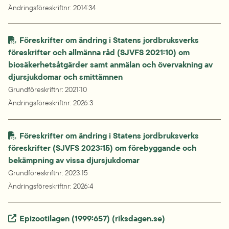
Ändringsföreskriftnr
: 
2014:34
Föreskrifter om ändring i Statens jordbruksverks 
föreskrifter och allmänna råd (SJVFS 2021:10) om 
biosäkerhetsåtgärder samt anmälan och övervakning av 
djursjukdomar och smittämnen
Grundföreskriftnr
: 
2021:10
Ändringsföreskriftnr
: 
2026:3
Föreskrifter om ändring i Statens jordbruksverks 
föreskrifter (SJVFS 2023:15) om förebyggande och 
bekämpning av vissa djursjukdomar
Grundföreskriftnr
: 
2023:15
Ändringsföreskriftnr
: 
2026:4
Extern länk.
Epizootilagen (1999:657) (riksdagen.se)