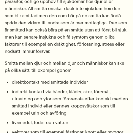
parasiter, och ge upphov till sjukdomar hos djur eller 
människor. All smitta orsakar dock inte sjukdom hos den 
som blir smittad men den som bär på en smitta kan ändå 
sprida den vidare till andra som är mer mottagliga. Den som 
är smittad kan också bära på en smitta utan att först bli sjuk, 
men kan senare insjukna och få symtom genom olika 
faktorer till exempel en dräktighet, förlossning, stress eller 
nedsatt immunförsvar.
Smitta mellan djur och mellan djur och människor kan ske 
på olika sätt, till exempel genom
direktkontakt med smittade individer
indirekt kontakt via händer, kläder, skor, föremål, 
utrustning och ytor som förorenats efter kontakt med en 
smittad individ eller dennes kroppsvätskor som till 
exempel urin och avföring
livsmedel, foder och vatten
vektorer som till exempel fästingar, knott eller myggor