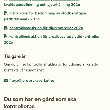
pdf, 322.9 kB.
kvalitetsbedömning och ajourhållning 2026
PDF-fil.
Instruktion för bedömning av stödberättigad 
pdf, 955.4 kB.
jordbruksmark 2026
PDF-fil.
pdf, 1 MB.
Kontrollinstruktion för djurkontroller 2026
PDF-fil.
Kontrollinstruktion för arealbaserade stödkontroller 
pdf, 1.4 MB.
2026
Tidigare år
Om du vill se kontroll­instruktioner för tidigare år kan du 
kontakta vår kundtjänst.
E-post:
fraga@jordbruksverket.se
Du som har en gård som ska 
kontrolleras