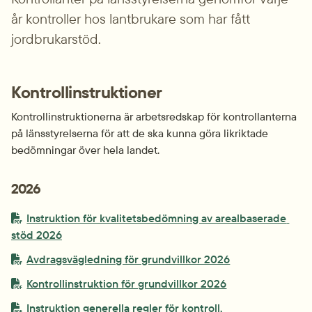
år kontroller hos lantbrukare som har fått 
jordbrukarstöd.
Kontroll­instruktioner
Kontroll­instruktionerna är arbetsredskap för kontrollanterna 
på länsstyrelserna för att de ska kunna göra likriktade 
bedömningar över hela landet.
2026
PDF-fil.
Instruktion för kvalitetsbedömning av arealbaserade 
pdf, 448 kB.
stöd 2026
PDF-fil.
pdf, 462.1 kB.
Avdragsvägledning för grundvillkor 2026
PDF-fil.
pdf, 2.9 MB.
Kontrollinstruktion för grundvillkor 2026
PDF-fil.
Instruktion generella regler för kontroll, 