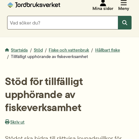
Mina sidor
Meny
Sök
Sök
Startsida
Stöd
Fiske och vattenbruk
Hållbart fiske
Tillfälligt upphörande av fiskeverksamhet
Stöd för tillfälligt 
upphörande av 
fiskeverksamhet
Skriv ut
Stödet ska bidra till rättvisa levnadsvillkor för 