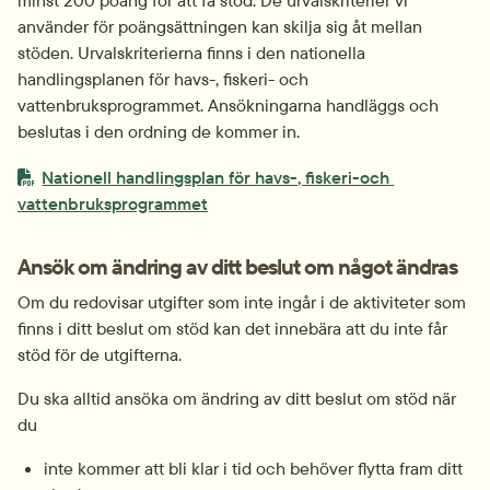
minst 200 poäng för att få stöd. De urvalskriterier vi 
använder för poängsättningen kan skilja sig åt mellan 
stöden. Urvalskriterierna finns i den nationella 
handlingsplanen för havs-, fiskeri- och 
vattenbruksprogrammet. Ansökningarna handläggs och 
beslutas i den ordning de kommer in.
PDF-fil.
Nationell handlingsplan för havs-, fiskeri-och 
pdf, 938.8 kB.
vattenbruksprogrammet
Ansök om ändring av ditt beslut om något ändras
Om du redovisar utgifter som inte ingår i de aktiviteter som 
finns i ditt beslut om stöd kan det innebära att du inte får 
stöd för de utgifterna.
Du ska alltid ansöka om ändring av ditt beslut om stöd när 
du
inte kommer att bli klar i tid och behöver flytta fram ditt 