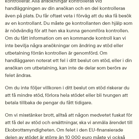
kontrollerar. Alla ansökningar kontrolleras vid 
handläggningen av din ansökan och en del kontrolleras 
även på plats. Du får oftast veta i förväg att du ska få besök 
av en kontrollant. Du måste ge kontrollanten den hjälp som 
är nödvändig för att hen ska kunna genomföra kontrollen. 
Om du fått information om en kommande kontroll kan vi 
inte bevilja några ansökningar om ändring av stöd eller 
utbetalning förrän kontrollen är genomförd. Om 
handläggaren noterat ett fel i ditt beslut om stöd, eller i din 
ansökan om utbetalning, kan inte de delar som berörs av 
felet ändras.
Om du inte följer villkoren i ditt beslut om stöd riskerar du 
att få mindre stöd, förlora hela stödet eller bli tvungen att 
betala tillbaka de pengar du fått tidigare.
Om vi misstänker brott, alltså att någon medvetet fuskat för 
att få del av stöd och ersättningar, ska vi anmäla ärendet till 
Ekobrottsmyndigheten. Om felet i den EU-finansierade 
delen av stödet är större än 10 000 euro måste vi också 