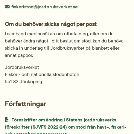
E-post:
fiskeristod@jordbruksverket.se
Om du behöver skicka något per post
I samband med ansökan om utbetalning, eller om du 
behöver ändra något i ditt beslut om stöd, kan du behöva 
skicka in underlag till Jordbruksverket på blankett eller 
annat papper.
Jordbruksverket
Fiskeri- och nationella stödenheten
551 82 Jönköping
Författningar
Föreskrifter om ändring i Statens jordbruksverks 
föreskrifter (SJVFS 2022:24) om stöd från havs-, fiskeri- 
och vattenbruksprogrammet