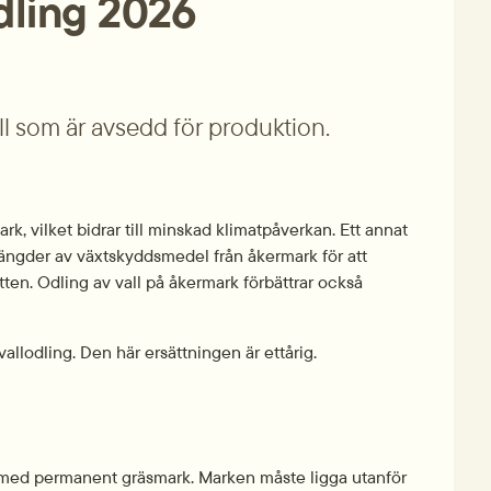
odling 2026
ll som är avsedd för produktion.
rk, vilket bidrar till minskad klimatpåverkan. Ett annat 
ängder av växtskyddsmedel från åkermark för att 
tten. Odling av vall på åkermark förbättrar också 
vallodling. Den här ersättningen är ettårig.
k med permanent gräsmark. Marken måste ligga utanför 