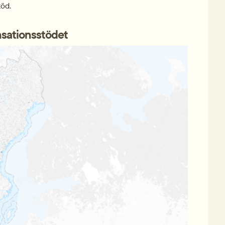
töd.
nsationsstödet