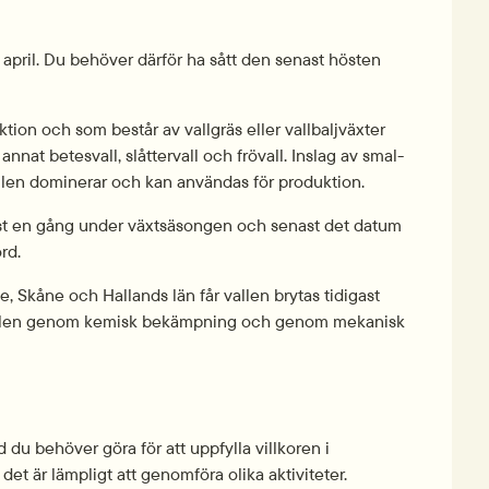
 april. Du behöver därför ha sått den senast hösten 
on och som består av vall­gräs eller vallbalj­växter 
nnat betesvall, slåttervall och frövall.
Inslag av smal­
llen dominerar och kan användas för produktion.
nst en gång under växtsäsongen och senast det datum 
rd.
e, Skåne och Hallands län får vallen brytas tidigast 
vallen genom kemisk bekämpning och genom mekanisk 
 du behöver göra för att uppfylla villkoren i 
det är lämpligt att genomföra olika aktiviteter.