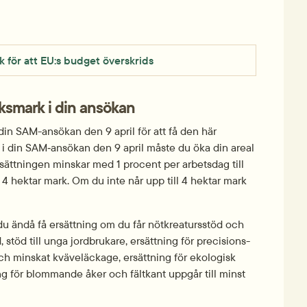
 kB.
k för att EU:s budget överskrids
ksmark i din ansökan
in SAM-ansökan den 9 april för att få den här 
i din SAM‑ansökan den 9 april måste du öka din areal 
Ersättningen minskar med 1 procent per arbetsdag till 
4 hektar mark. Om du inte når upp till 4 hektar mark 
u ändå få ersättning om du får nötkreaturs­stöd och 
 stöd till unga jordbrukare, ersättning för precisions­
och minskat kväve­läckage, ersättning för ekologisk 
ng för blommande åker och fältkant uppgår till minst 