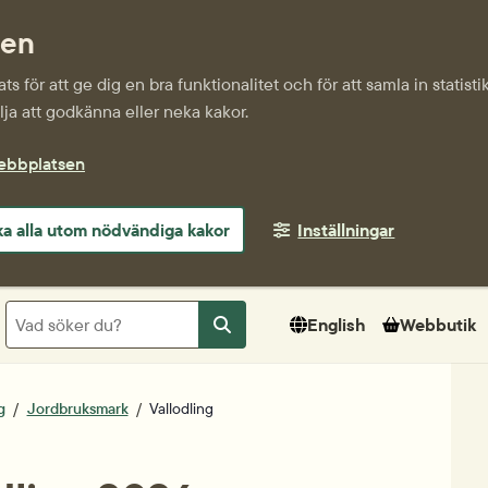
sen
s för att ge dig en bra funktionalitet och för att samla in statis
ja att godkänna eller neka kakor.
webbplatsen
a alla utom nödvändiga kakor
Inställningar
Sök
English
Webbutik
Sök
g
Jordbruksmark
Vallodling