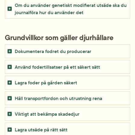
Om du använder genetiskt modifierat ut­säde ska du 
journal­föra hur du använder det
Grundvillkor som gäller djurhållare
Dokument­era fodret du produc­erar
Använd foder­till­satser på ett säkert sätt
Lagra foder på gården säkert
Håll transport­fordon och ut­rustning rena
Viktigt att bekämpa skade­djur
Lagra utsäde på rätt sätt