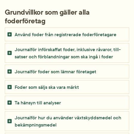
Grundvillkor som gäller alla 
foderföretag
Använd foder från regist­rerade foder­företagare
Journal­för inför­skaffat foder, inklusive råvaror, till­
satser och för­blandningar som ska ingå i foder
Journal­för foder som lämnar företaget
Foder som säljs ska vara märkt
Ta hänsyn till analyser
Journal­för hur du använder växt­skydds­medel och 
be­kämpnings­medel