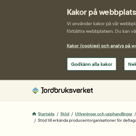
Kakor på webbplat
Vi använder kakor på vår webbplat
förbättra webbplatsen. Du kan väl
Kakor (cookies) och analys på 
Godkänn alla kakor
Nek
Startsida
Stöd
Utlysningar och upphandlingar
Stöd till erkända producent­organisationer för deltag