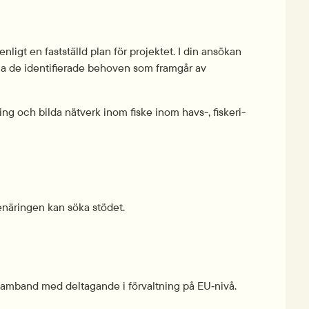
nligt en fastställd plan för projektet. I din ansökan 
ylla de identifierade behoven som framgår av 
ng och bilda nätverk inom fiske inom havs-, fiskeri- 
näringen kan söka stödet.
i samband med deltagande i förvaltning på EU‑nivå.