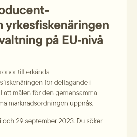
roducent­
 yrkesfiskenäringen 
rvaltning på EU‑nivå
onor till erkända 
fiskenäringen för deltagande i 
ill att målen för den gemensamma 
mma marknadsordningen uppnås.
i och 29 september 2023. Du söker 