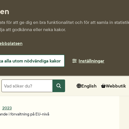
sen
s för att ge dig en bra funktionalitet och för att samla in statis
ja att godkänna eller neka kakor.
webbplatsen
a alla utom nödvändiga kakor
Inställningar
Sök
English
Webbutik
Sök
2023
ande i förvaltning på EU-nivå