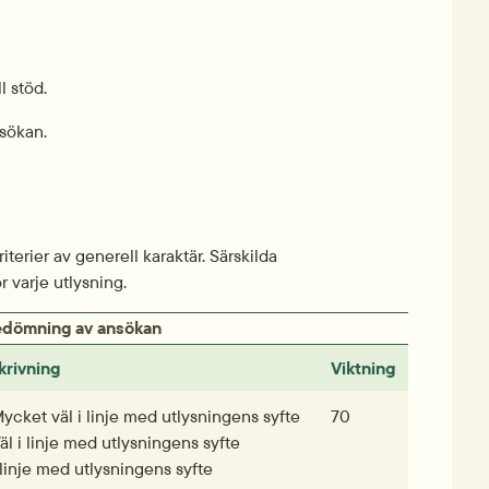
l stöd.
sökan.
erier av generell karaktär. Särskilda 
 varje utlysning.
 bedömning av ansökan
rivning
Viktning
ycket väl i linje med utlysningens syfte
70
äl i linje med utlysningens syfte
 linje med utlysningens syfte