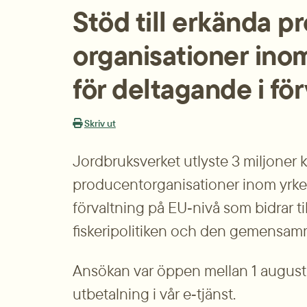
Stöd till erkända p
organisationer inom
för deltagande i fö
Skriv ut
Jordbruksverket utlyste 3 miljoner kr
producentorganisationer inom yrkes
förvaltning på EU‑nivå som bidrar t
fiskeripolitiken och den gemensa
Ansökan var öppen mellan 1 august
utbetalning i vår e‑tjänst.