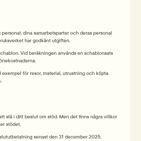
n personal, dina samarbetsparter och deras personal 
bruksverket har godkänt utgiften.
 schablon. Vid beräkningen används en schablonsats 
öne­kostnaderna.
ll exempel för resor, material, utrustning och köpta 
.
tt stå i ditt beslut om stöd. Men det finns några villkor 
er stödet.
 slut­utbetalning senast den 31 december 2025.