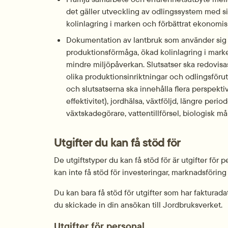
det gäller utveckling av odlingssystem med si
kolinlagring i marken och förbättrat ekonomis
Dokumentation av lantbruk som använder sig a
produktionsförmåga, ökad kolinlagring i marke
mindre miljöpåverkan. Slutsatser ska redovisa
olika produktionsinriktningar och odlingsföru
och slutsatserna ska innehålla flera perspektiv
effektivitet), jordhälsa, växtföljd, längre pe
växtskadegörare, vattentillförsel, biologisk m
Utgifter du kan få stöd för
De utgiftstyper du kan få stöd för är utgifter för p
kan inte få stöd för investeringar, marknadsföring 
Du kan bara få stöd för utgifter som har faktura
du skickade in din ansökan till Jordbruksverket.
Utgifter för personal