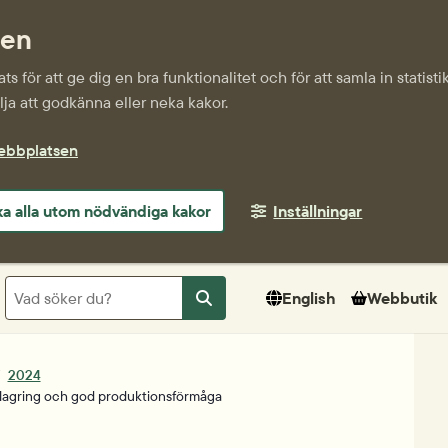
sen
s för att ge dig en bra funktionalitet och för att samla in statis
ja att godkänna eller neka kakor.
webbplatsen
a alla utom nödvändiga kakor
Inställningar
Sök
English
Webbutik
Sök
2024
inlagring och god produktionsförmåga