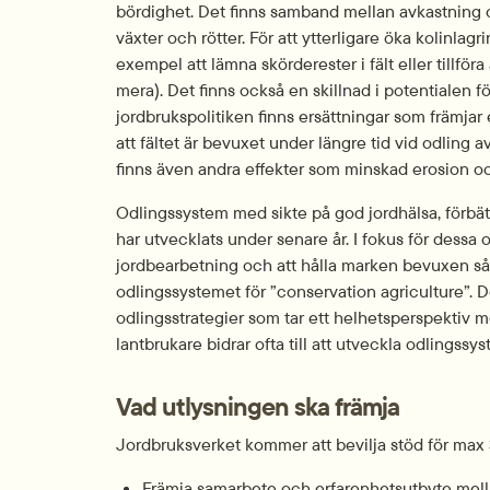
bördighet. Det finns samband mellan avkastning 
växter och rötter. För att ytterligare öka kolinlag
exempel att lämna skörderester i fält eller tillföra
mera). Det finns också en skillnad i potentialen fö
jordbrukspolitiken finns ersättningar som främjar
att fältet är bevuxet under längre tid vid odling
finns även andra effekter som minskad erosion o
Odlingssystem med sikte på god jordhälsa, förbätt
har utvecklats under senare år. I fokus för dessa 
jordbearbetning och att hålla marken bevuxen så st
odlingssystemet för ”conservation agriculture”. De
odlingsstrategier som tar ett helhetsperspektiv m
lantbrukare bidrar ofta till att utveckla odlings
Vad utlysningen ska främja
Jordbruksverket kommer att bevilja stöd för max 3
Främja samarbete och erfarenhetsutbyte mellan