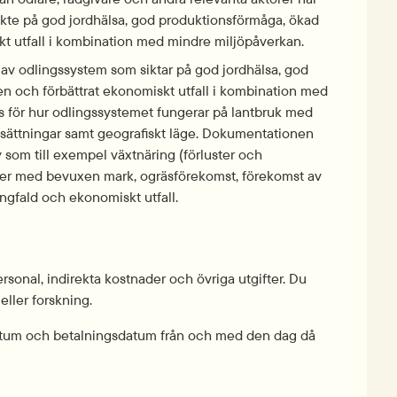
kte på god jordhälsa, god produktionsförmåga, ökad 
kt utfall i kombination med mindre miljöpåverkan.
v odlingssystem som siktar på god jordhälsa, god 
n och förbättrat ekonomiskt utfall i kombination med 
s för hur odlingssystemet fungerar på lantbruk med 
tsättningar samt geografiskt läge. Dokumentationen 
 som till exempel växtnäring (förluster och 
rioder med bevuxen mark, ogräsförekomst, förekomst av 
ångfald och ekonomiskt utfall.
ersonal, indirekta kostnader och övriga utgifter. Du 
eller forskning.
datum och betalnings­datum från och med den dag då 