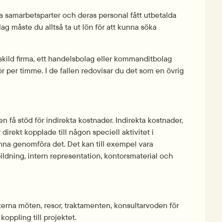
na samarbetsparter och deras personal fått utbetalda 
ag måste du alltså ta ut lön för att kunna söka 
kild firma, ett handelsbolag eller kommanditbolag 
r per timme. I de fallen redovisar du det som en övrig 
n få stöd för indirekta kostnader. Indirekta kostnader, 
direkt kopplade till någon speciell aktivitet i 
nna genomföra det. Det kan till exempel vara 
bildning, intern representation, kontorsmaterial och 
xterna möten, resor, traktamenten, konsultarvoden för 
oppling till projektet.