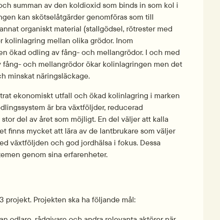
och summan av den koldioxid som binds in som kol i 
ringen kan skötselåtgärder genomföras som till 
 annat organiskt material (stallgödsel, rötrester med 
r kolinlagring mellan olika grödor. Inom 
 en ökad odling av fång- och mellangrödor. I och med 
 av fång- och mellangrödor ökar kolinlagringen men det 
ch minskat näringsläckage.
rat ekonomiskt utfall och ökad kolinlagring i marken 
odlingssystem är bra växtföljder, reducerad 
or del av året som möjligt. En del väljer att kalla 
t finns mycket att lära av de lantbrukare som väljer 
ed växtföljden och god jordhälsa i fokus. Dessa 
systemen genom sina erfarenheter.
 projekt. Projekten ska ha följande mål:
 odlare, rådgivare och andra relevanta aktörer när 