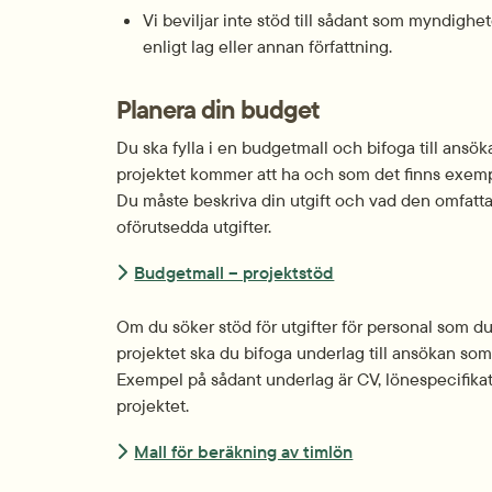
Vi beviljar inte stöd till sådant som myndighe
enligt lag eller annan författning.
Planera din budget
Du ska fylla i en budgetmall och bifoga till ansök
projektet kommer att ha och som det finns exemp
Du måste beskriva din utgift och vad den omfattar
oförutsedda utgifter.
Budgetmall – projektstöd
Om du söker stöd för utgifter för personal som du 
projektet ska du bifoga underlag till ansökan som v
Exempel på sådant underlag är CV, löne­specifikati
projektet.
Mall för beräkning av timlön