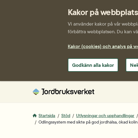
Kakor på webbplat
Vi använder kakor på vår webbplat
förbättra webbplatsen. Du kan väl
Kakor (cookies) och analys på 
Godkänn alla kakor
Nek
Startsida
Stöd
Utlysningar och upphandlingar
Odlingssystem med sikte på god jordhälsa, ökad kol