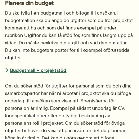
Planera din budget
Du ska fylla i en budgetmall och bifoga till ansökan. I 
budget­mallen ska du ange de utgifter som du tror projektet 
kommer att ha och som det finns exempel på under 
rubriken Utgifter du kan få stöd för, som finns längre upp på 
sidan. Du måste beskriva din utgift och vad den omfattar. 
Du kan inte budgetera poster för till exempel oförutsedda 
utgifter.
Budgetmall – projektstöd
Om du söker stöd för utgifter för personal som du och dina 
samarbetsparter har när ni arbetar i projektet ska du bifoga 
underlag till ansökan som visar att lönenivåerna för 
personalen är rimlig. Exempel på sådant underlag är CV, 
löne­specifikationer eller en tydlig beskrivning av 
personalens roll i projektet. Om du söker stöd för övriga 
utgifter behöver du visa att prisnivån för det du planerar 
köpa in är rimlig. Det kan du göra genom att bifoga 