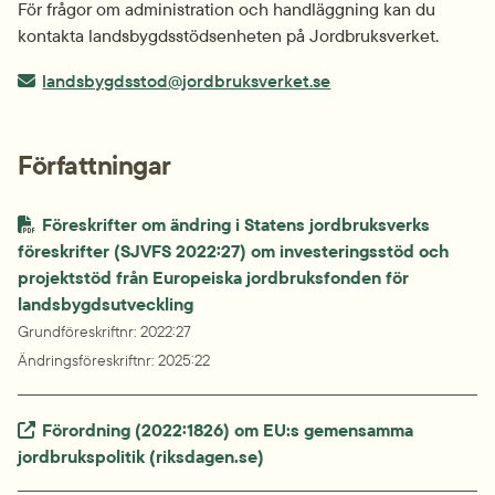
För frågor om administration och handläggning kan du 
kontakta landsbygdsstödsenheten på Jordbruksverket.
E-post:
landsbygdsstod@jordbruksverket.se
Författningar
Föreskrifter om ändring i Statens jordbruksverks 
föreskrifter (SJVFS 2022:27) om investeringsstöd och 
projektstöd från Europeiska jordbruksfonden för 
landsbygdsutveckling
Grundföreskriftnr
: 
2022:27
Ändringsföreskriftnr
: 
2025:22
Extern länk.
Förordning (2022:1826) om EU:s gemensamma 
jordbrukspolitik (riksdagen.se)