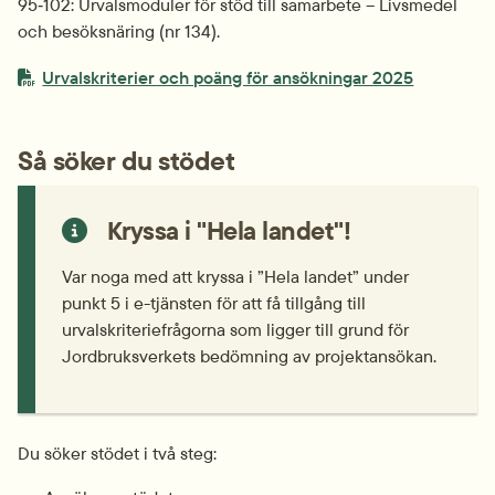
95‑102: Urvalsmoduler för stöd till samarbete – Livsmedel 
och besöksnäring (nr 134).
PDF-fil.
pdf, 1.3 MB
Urvalskriterier och poäng för ansökningar 2025
Så söker du stödet
Kryssa i "Hela landet"!
Var noga med att kryssa i ”Hela landet” under 
punkt 5 i e-tjänsten för att få tillgång till 
urvalskriteriefrågorna som ligger till grund för 
Jordbruksverkets bedömning av projektansökan.
Du söker stödet i två steg: