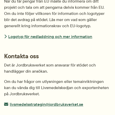
När du får pengar från EU måste du informera om ditt 
projekt och tala om att pengarna delvis kommer från EU. 
Om du inte följer villkoren för information och logotyper 
blir det avdrag på stödet. Läs mer om vad som gäller 
generellt kring informationskrav och EU‑logotyp.
Logotyp för nedladdning och mer information
Kontakta oss
Det är Jordbruksverket som ansvarar för stödet och 
handlägger din ansökan.
Om du har frågor om utlysningen eller temainriktningen 
kan du vända dig till Livsmedelskedjan och exportenheten 
på Jordbruksverket.
E-post:
livsmedelsstrategin@jordbruksverket.se