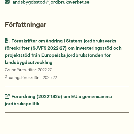
E-post:
landsbygdsstod@jordbruksverket.se
Författningar
Föreskrifter om ändring i Statens jordbruksverks 
föreskrifter (SJVFS 2022:27) om investeringsstöd och 
projektstöd från Europeiska jordbruksfonden för 
landsbygdsutveckling
Grundföreskriftnr
: 
2022:27
Ändringsföreskriftnr
: 
2025:22
Extern länk.
Förordning (2022:1826) om EU:s gemensamma 
jordbrukspolitik