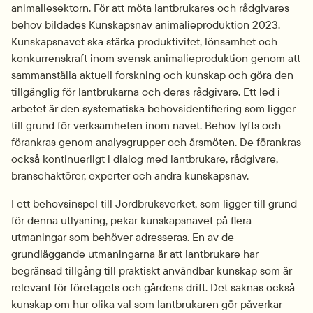
animaliesektorn. För att möta lantbrukares och rådgivares 
behov bildades Kunskapsnav animalie­produktion 2023. 
Kunskapsnavet ska stärka produktivitet, lönsamhet och 
konkurrenskraft inom svensk animalieproduktion genom att 
sammanställa aktuell forskning och kunskap och göra den 
tillgänglig för lantbrukarna och deras rådgivare. Ett led i 
arbetet är den systematiska behovsidentifiering som ligger 
till grund för verksamheten inom navet. Behov lyfts och 
förankras genom analysgrupper och årsmöten. De förankras 
också kontinuerligt i dialog med lantbrukare, rådgivare, 
branschaktörer, experter och andra kunskapsnav.
I ett behovsinspel till Jordbruksverket, som ligger till grund 
för denna utlysning, pekar kunskapsnavet på flera 
utmaningar som behöver adresseras. En av de 
grundläggande utmaningarna är att lantbrukare har 
begränsad tillgång till praktiskt användbar kunskap som är 
relevant för företagets och gårdens drift. Det saknas också 
kunskap om hur olika val som lantbrukaren gör påverkar 