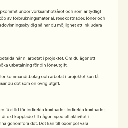
ppkommit under verksamhetsåret och som är tydligt 
nköp av förbrukningsmaterial, resekostnader, löner och 
edovisningsskyldig så har du möjlighet att inkludera 
etalda när ni arbetat i projektet. Om du äger ett 
söka utbetalning för din löneutgift.
ler kommanditbolag och arbetat i projektet kan få 
sar du det som en övrig utgift.
n få stöd för indirekta kostnader. Indirekta kostnader, 
direkt kopplade till någon speciell aktivitet i 
nna genomföra det. Det kan till exempel vara 