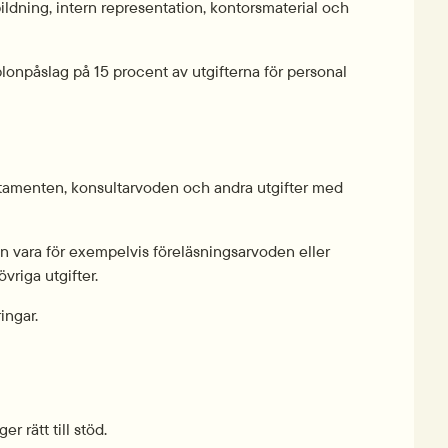
bildning, intern representation, kontorsmaterial och 
onpåslag på 15 procent av utgifterna för personal 
traktamenten, konsultarvoden och andra utgifter med 
kan vara för exempelvis föreläsningsarvoden eller 
vriga utgifter.
ingar.
r rätt till stöd.