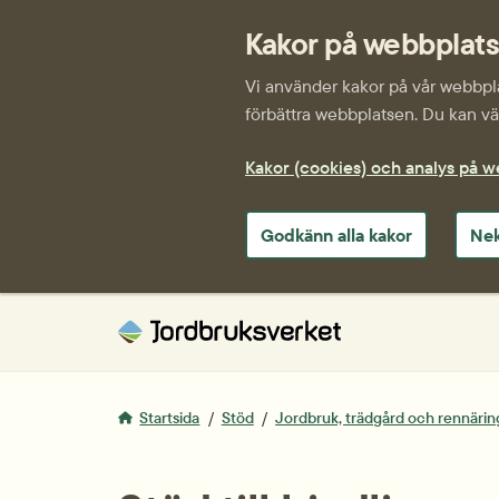
Kakor på webbplat
Vi använder kakor på vår webbplat
förbättra webbplatsen. Du kan väl
Kakor (cookies) och analys på 
Godkänn alla kakor
Nek
Startsida
Stöd
Jordbruk, trädgård och rennärin