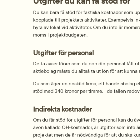
Utgifter du kan få stöd för
Du kan bara få stöd för faktiska kostnader som u
kopplade till projektets aktiviteter. Exempelvis i
hyra av lokal vid aktiviteter. Om du inte är momsr
moms i projektbudgeten.
Utgifter för personal
Detta avser löner som du och din personal fått utb
aktiebolag måste du alltså ta ut lön för att kunna 
Du som äger en enskild firma, ett handelsbolag el
stöd med 340 kronor per timme. I de fallen redovi
Indirekta kostnader
Om du får stöd för utgifter för personal kan du äve
även kallade OH‑kostnader, är utgifter som inte är 
projektet men de är nödvändiga för att du ska ku