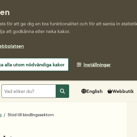
sen
s för att ge dig en bra funktionalitet och för att samla in statis
ja att godkänna eller neka kakor.
webbplatsen
a alla utom nödvändiga kakor
Inställningar
Sök
English
Webbutik
Sök
g
Stöd till biodlingssektorn