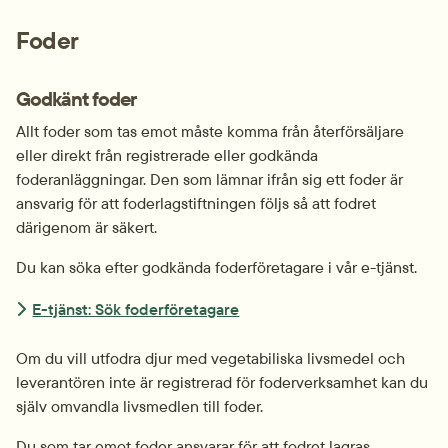
Foder
Godkänt foder
Allt foder som tas emot måste komma från återförsäljare 
eller direkt från registrerade eller godkända 
foderanläggningar. Den som lämnar ifrån sig ett foder är 
ansvarig för att foderlagstiftningen följs så att fodret 
därigenom är säkert.
Du kan söka efter godkända foderföretagare i vår e-tjänst.
E-tjänst: Sök foderföretagare
Om du vill utfodra djur med vegetabiliska livsmedel och 
leverantören inte är registrerad för foderverksamhet kan du 
själv omvandla livsmedlen till foder.
Du som tar emot foder ansvarar för att fodret lagras, 