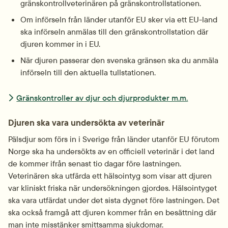
gränskontrollveterinären på gränskontrollstationen.
Om införseln från länder utanför EU sker via ett EU-land 
ska införseln anmälas till den gränskontrollstation där 
djuren kommer in i EU.
När djuren passerar den svenska gränsen ska du anmäla 
införseln till den aktuella tullstationen.
Gränskontroller av djur och djurprodukter m.m.
Djuren ska vara undersökta av veterinär
Pälsdjur som förs in i Sverige från länder utanför EU förutom 
Norge ska ha undersökts av en officiell veterinär i det land 
de kommer ifrån senast tio dagar före lastningen. 
Veterinären ska utfärda ett hälsointyg som visar att djuren 
var kliniskt friska när undersökningen gjordes. Hälsointyget 
ska vara utfärdat under det sista dygnet före lastningen. Det 
ska också framgå att djuren kommer från en besättning där 
man inte misstänker smittsamma sjukdomar.