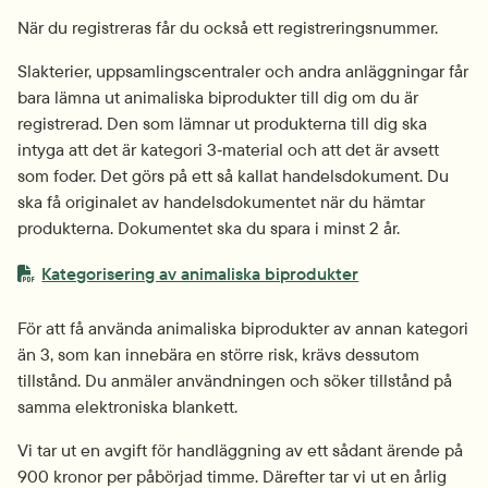
När du registreras får du också ett registreringsnummer.
Slakterier, uppsamlingscentraler och andra anläggningar får 
bara lämna ut animaliska biprodukter till dig om du är 
registrerad. Den som lämnar ut produkterna till dig ska 
intyga att det är kategori 3‑material och att det är avsett 
som foder. Det görs på ett så kallat handelsdokument. Du 
ska få originalet av handelsdokumentet när du hämtar 
produkterna. Dokumentet ska du spara i minst 2 år.
PDF-fil.
pdf, 244.6 kB.
Kategorisering av animaliska biprodukter
För att få använda animaliska biprodukter av annan kategori 
än 3, som kan innebära en större risk, krävs dessutom 
tillstånd. Du anmäler användningen och söker tillstånd på 
samma elektroniska blankett.
Vi tar ut en avgift för handläggning av ett sådant ärende på 
900 kronor per påbörjad timme. Därefter tar vi ut en årlig 