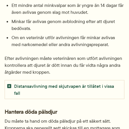
Ett mindre antal minkvalpar som är yngre än 14 dagar får 
även avlivas genom slag mot huvudet.
Minkar får avlivas genom avblodning efter att djuret 
bedövats.
Om en veterinär utför avlivningen får minkar avlivas 
med narkosmedel eller andra avlivnings­preparat.
Efter avlivningen måste veterinären som utfört avlivningen 
kontrollera att djuret är dött innan du får vidta några andra 
åtgärder med kroppen.
Distansavlivning med skjutvapen är tillåtet i vissa
fall
Hantera döda pälsdjur
Du måste ta hand om döda pälsdjur på ett säkert sätt. 
Kropparna ska generellt sett skickas till en mottagare som 