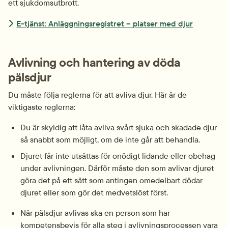
ett sjukdomsutbrott. 
E-tjänst: Anläggningsregistret – platser med djur
Avlivning och hantering av döda 
pälsdjur
Du måste följa reglerna för att avliva djur. Här är de 
viktigaste reglerna:
Du är skyldig att låta avliva svårt sjuka och skadade djur 
så snabbt som möjligt, om de inte går att behandla.
Djuret får inte utsättas för onödigt lidande eller obehag 
under avlivningen. Därför måste den som avlivar djuret 
göra det på ett sätt som antingen omedelbart dödar 
djuret eller som gör det medvetslöst först.
När pälsdjur avlivas ska en person som har 
kompetensbevis för alla steg i avlivnings­processen vara 