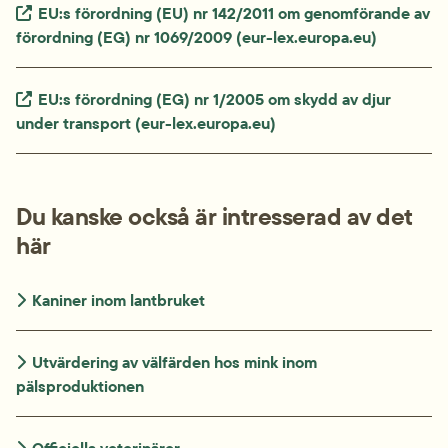
Extern länk.
EU:s förordning (EU) nr 142/2011 om genomförande av 
förordning (EG) nr 1069/2009 (eur-lex.europa.eu)
Extern länk.
EU:s förordning (EG) nr 1/2005 om skydd av djur 
under transport (eur-lex.europa.eu)
Du kanske också är intresserad av det 
här
Kaniner inom lantbruket
Utvärdering av välfärden hos mink inom 
pälsproduktionen