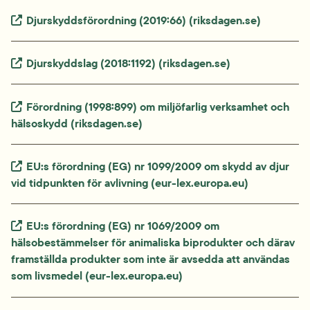
Extern länk.
Djurskyddsförordning (2019:66) (riksdagen.se)
Extern länk.
Djurskyddslag (2018:1192) (riksdagen.se)
Extern länk.
Förordning (1998:899) om miljöfarlig verksamhet och 
hälsoskydd (riksdagen.se)
Extern länk.
EU:s förordning (EG) nr 1099/2009 om skydd av djur 
vid tidpunkten för avlivning (eur-lex.europa.eu)
Extern länk.
EU:s förordning (EG) nr 1069/2009 om 
hälsobestämmelser för animaliska biprodukter och därav 
framställda produkter som inte är avsedda att användas 
som livsmedel (eur-lex.europa.eu)