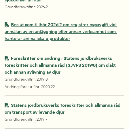
Grundföreskriftnr
: 
2026:2
PDF-fil.
Beslut som tillhör 2026:2 om registreringsavgift vid 
anmälan av en anläggning eller annan verksamhet som 
pdf, 138.7 kB.
hanterar animaliska biprodukter
Föreskrifter om ändring i Statens jordbruksverks 
föreskrifter och allmänna råd (SJVFS 2019:8) om slakt 
och annan avlivning av djur
Grundföreskriftnr
: 
2019:8
Ändringsföreskriftnr
: 
2020:22
Statens jordbruksverks föreskrifter och allmänna råd 
om transport av levande djur
Grundföreskriftnr
: 
2019:7