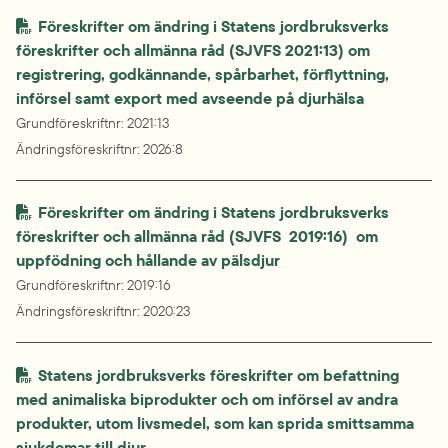
Föreskrifter om ändring i Statens jordbruksverks 
föreskrifter och allmänna råd (SJVFS 2021:13) om 
registrering, godkännande, spårbarhet, förflyttning,

införsel samt export med avseende på djurhälsa
Grundföreskriftnr
: 
2021:13
Ändringsföreskriftnr
: 
2026:8
Föreskrifter om ändring i Statens jordbruksverks 
föreskrifter och allmänna råd (SJVFS  2019:16)  om 
uppfödning och hållande av pälsdjur
Grundföreskriftnr
: 
2019:16
Ändringsföreskriftnr
: 
2020:23
Statens jordbruksverks föreskrifter om befattning 
med animaliska biprodukter och om införsel av andra 
produkter, utom livsmedel, som kan sprida smittsamma 
sjukdomar till djur